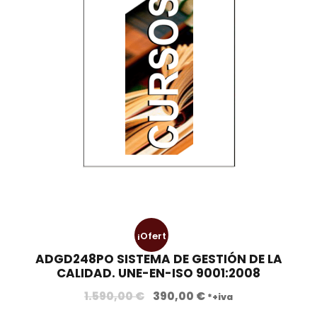
¡Ofert
ADGD248PO SISTEMA DE GESTIÓN DE LA
a!
CALIDAD. UNE-EN-ISO 9001:2008
E
E
1.590,00
€
390,00
€
*+iva
l
l