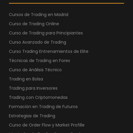
.
0
5
0
Cursos de Trading en Madrid
9
Curso de Trading Online
0
€
Curso de Trading para Principiantes
,
.
Curso Avanzado de Trading
0
0
Curso Trading Entrenamientos de Elite
Técnicas de Trading en Forex
€
Curso de Análisis Técnico
.
Trading en Bolsa
Trading para Inversores
Trading con Criptomonedas
Formación en Trading de Futuros
Estrategias de Trading
Curso de Order Flow y Market Profille