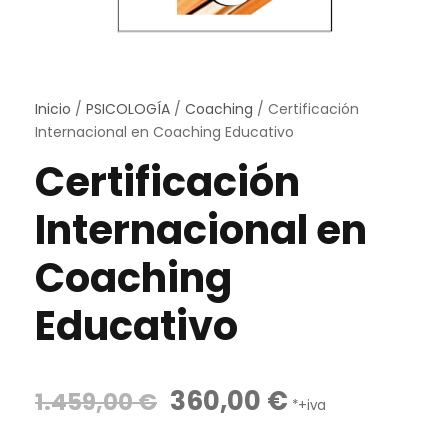
Inicio
/
PSICOLOGÍA
/
Coaching
/ Certificación
Internacional en Coaching Educativo
Certificación
Internacional en
Coaching
Educativo
E
E
360,00
€
1.459,00
€
*+iva
l
l
p
p