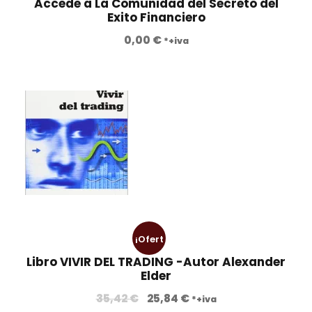
Accede a La Comunidad del Secreto del
Exito Financiero
0,00
€
*+iva
¡Ofert
Libro VIVIR DEL TRADING -Autor Alexander
a!
Elder
35,42
€
25,84
€
*+iva