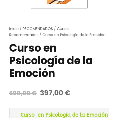
Inicio
/
RECOMENDADOS
/
Cursos
Recomendados
/ Curso en Psicología de la Emoción
Curso en
Psicología de la
Emoción
E
E
397,00
€
690,00
€
l
l
p
p
r
r
Curso en Psicología de la Emoción