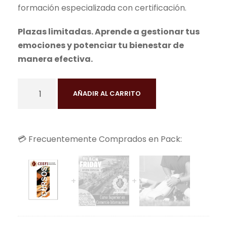
formación especializada con certificación.
Plazas limitadas. Aprende a gestionar tus
emociones y potenciar tu bienestar de
manera efectiva.
C
AÑADIR AL CARRITO
u
r
s
💳 Frecuentemente Comprados en Pack:
o
e
n
P
s
i
c