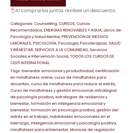
n
a
e
a
e
r
r
c
e
e
c
d
👌Al comprarlos juntos recibes un descuento.
r
l
s
á
i
t
c
c
a
e
i
e
:
c
g
u
i
i
n
Categories:
Counselling
,
CURSOS
,
Cursos
l
o
r
3
t
i
a
Recomendados
,
ENERGIAS RENOVABLES Y AGUA
,
Libros de
o
o
t
a
r
a
9
i
Psicología y Salud Mental
,
PREVENCIÓN DE RIESGOS
n
l
o
a
i
E
e
:
7
LABORALES
,
PSICOLOGÍA
,
Psicologia
,
Psicoterapias
,
SALUD
c
a
e
r
c
d
m
Y BIENESTAR
,
SERVICIOS A LA COMUNIDAD
,
Servicios
n
6
,
o
l
s
i
t
a
o
Sociales e Intervención Social
,
TODOS LOS CURSOS DE
C
9
0
d
e
:
CEEFI INTERNATIONAL
g
u
d
c
o
0
0
e
r
3
Tags:
bienestar emocional y productividad
i
a
,
certificación
i
m
,
P
a
9
en mindfulness online
,
curso de mindfulness para
n
l
ó
e
0
€
docentes
,
curso de mindfulness para reducir el estrés
,
r
:
5
a
e
n
r
Curso de mindfulness y gestión emocional
,
estrategias
0
.
i
1
,
l
s
de psicología positiva
,
estrategias de resiliencia y
c
m
.
0
e
:
bienestar
,
formación en inteligencia emocional y
i
€
e
4
0
bienestar
,
formación en psicología positiva
,
gestión del
r
2
o
.
r
estrés en el trabajo
,
habilidades emocionales en el
0
a
4
I
liderazgo
,
inteligencia emocional y psicología positiva
,
o
0
€
:
0
mindfulness para el bienestar
,
técnicas de regulación
n
s