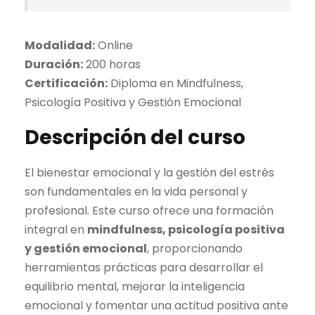
e
e
c
c
i
i
Modalidad:
Online
o
o
Duración:
200 horas
o
a
Certificación:
Diploma en Mindfulness,
r
c
Psicología Positiva y Gestión Emocional
i
t
Descripción del curso
g
u
i
a
El bienestar emocional y la gestión del estrés
n
l
son fundamentales en la vida personal y
a
e
profesional. Este curso ofrece una formación
l
s
integral en
mindfulness, psicología positiva
e
:
y gestión emocional
, proporcionando
r
3
herramientas prácticas para desarrollar el
a
9
equilibrio mental, mejorar la inteligencia
:
7
emocional y fomentar una actitud positiva ante
6
,