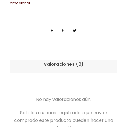
,
.
6
,
emocional
t
A
0
9
0
e
u
0
0
0
r
x
,
n
i
€
0
€
a
l
.
0
.
c
i
i
o
€
o
s
.
Valoraciones (0)
n
e
a
n
l
e
l
No hay valoraciones aún.
D
e
Solo los usuarios registrados que hayan
p
comprado este producto pueden hacer una
o