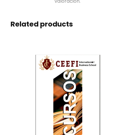
valoración.
r
t
e
Related products