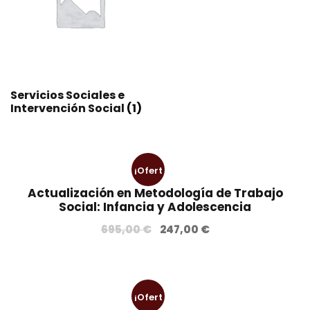
Servicios Sociales e
Intervención Social
(1)
¡Ofert
Actualización en Metodología de Trabajo
a!
Social: Infancia y Adolescencia
E
E
695,00
€
247,00
€
l
l
p
p
r
r
¡Ofert
e
e