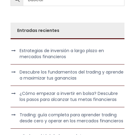
i
t
0
€
g
u
0
.
i
a
n
l
€
Entradas recientes
a
e
.
l
s
e
:
Estrategias de inversión a largo plazo en
r
4
mercados financieros
a
5
:
7
Descubre los fundamentos del trading y aprende
6
,
a maximizar tus ganancias
9
0
5
0
¿Cómo empezar a invertir en bolsa? Descubre
los pasos para alcanzar tus metas financieras
,
0
€
Trading: guía completa para aprender trading
0
.
desde cero y operar en los mercados financieros
€