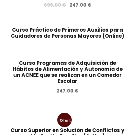
.
o
o
E
E
699,00
€
247,00
€
o
a
l
l
r
c
p
p
i
t
r
r
Curso Práctico de Primeros Auxilios para
g
u
e
e
Cuidadores de Personas Mayores (Online)
i
a
c
c
n
l
i
i
a
e
o
o
Curso Programas de Adquisición de
l
s
o
a
Hábitos de Alimentación y Autonomía de
e
:
r
c
un ACNEE que se realizan en un Comedor
r
3
i
t
Escolar
a
9
g
u
247,00
€
:
7
i
a
6
,
n
l
9
0
a
e
0
0
l
s
¡Ofert
,
e
:
Curso Superior en Solución de Conflictos y
0
€
r
2
a!