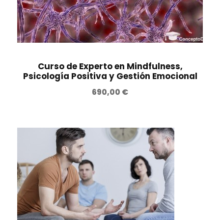
r
2
0
.
a
8
:
0
€
4
,
.
9
0
0
0
Curso de Experto en Mindfulness,
,
Psicología Positiva y Gestión Emocional
0
€
690,00
€
0
.
€
.