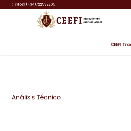
info@ (+34)722532205
CEEFI Tra
Análisis Técnico
Category