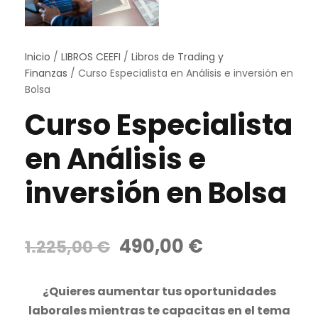
Inicio
/
LIBROS CEEFI
/
Libros de Trading y
Finanzas
/ Curso Especialista en Análisis e inversión en
Bolsa
Curso Especialista
en Análisis e
inversión en Bolsa
E
E
490,00
€
1.225,00
€
l
l
p
p
¿Quieres aumentar tus oportunidades
r
r
laborales
mientras te capacitas en el tema
e
e