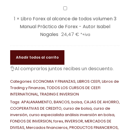
á
i
T
o
a
L
l
a
O
r
c
i
1
×
Libro Forex al alcance de todos volumen 3
i
l
D
i
t
b
Manual Práctico de Forex - Autor Isabel
s
i
O
g
u
r
Nogales
24,47
€
i
s
*+iva
S
i
a
o
s
t
O
n
l
F
e
a
B
a
e
o
Añadir todos al carrito
i
e
R
l
s
r
n
n
👌Al comprarlos juntos recibes un descuento.
E
e
:
e
v
A
F
r
4
x
e
Categories:
ECONOMIA Y FINANZAS
,
LIBROS CEEFI
,
Libros de
n
O
a
9
a
Trading y Finanzas
,
TODOS LOS CURSOS DE CEEFI
r
á
R
:
0
l
INTERNATIONAL
,
TRADING E INVERSION
s
l
E
1
,
a
Tags:
APALANAMIENTO
,
BANCOS
,
bolsa
,
CAJAS DE AHORRO
,
i
i
X
.
0
COOPERATIVAS DE CREDITO
,
curso de bolsa
,
curso de
l
ó
s
inversión
,
curso especialista análisis inversión en bolsa
,
T
2
0
c
n
i
FONDOS DE INVERSION
,
forex
,
INVERSOR
,
MERCADOS DE
e
2
a
DIVISAS
,
Mercados financieros
,
PRODUCTOS FINANCIEROS
,
e
s