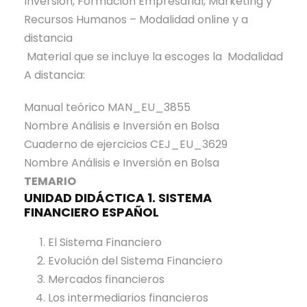
Inversión,
Formación Empresarial, Marketing y
a
o
3
Recursos Humanos – Modalidad online y a
r
M
distancia
I
a
Material que se incluye la escoges la Modalidad
s
n
A distancia:
a
u
b
Manual teórico
MAN_EU_3855
a
e
Nombre Análisis e Inversión en Bolsa
l
l
Cuaderno de ejercicios
CEJ_EU_3629
P
N
Nombre Análisis e Inversión en Bolsa
r
o
TEMARIO
á
g
UNIDAD DIDÁCTICA 1. SISTEMA
c
FINANCIERO ESPAÑOL
a
t
l
i
El Sistema Financiero
e
c
Evolución del Sistema Financiero
s
o
Mercados financieros
d
Los intermediarios financieros