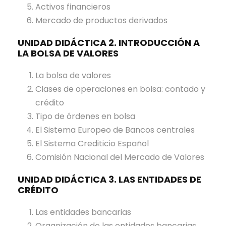
e
Activos financieros
F
Mercado de productos derivados
o
UNIDAD DIDÁCTICA 2. INTRODUCCIÓN A
r
LA BOLSA DE VALORES
e
x
La bolsa de valores
-
Clases de operaciones en bolsa: contado y
A
crédito
u
Tipo de órdenes en bolsa
t
El Sistema Europeo de Bancos centrales
o
El Sistema Crediticio Español
r
Comisión Nacional del Mercado de Valores
I
UNIDAD DIDÁCTICA 3. LAS ENTIDADES DE
s
CRÉDITO
a
b
Las entidades bancarias
e
Organización de las entidades bancarias