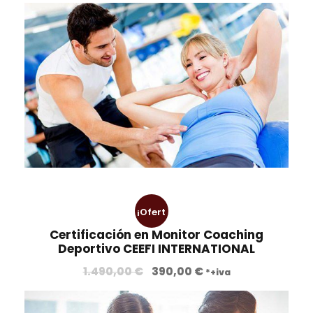
¡Ofert
Certificación en Monitor Coaching
a!
Deportivo CEEFI INTERNATIONAL
E
E
1.490,00
€
390,00
€
*+iva
l
l
p
p