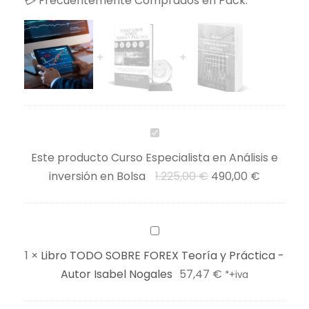
💳 Frecuentemente Comprados en Pack:
o
E
s
p
e
c
i
a
C
l
u
Este producto
Curso Especialista en Análisis e
i
r
E
E
inversión en Bolsa
1.225,00
€
490,00
€
s
s
l
l
t
o
p
p
a
E
L
r
r
e
s
i
e
e
1
×
Libro TODO SOBRE FOREX Teoría y Práctica -
n
p
b
c
c
Autor Isabel Nogales
57,47
€
*+iva
A
e
r
i
i
n
c
o
o
o