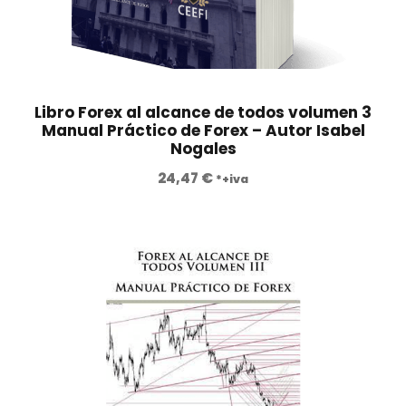
n
l
a
e
l
s
e
:
r
3
Libro Forex al alcance de todos volumen 3
a
9
Manual Práctico de Forex – Autor Isabel
Nogales
:
0
1
,
24,47
€
*+iva
.
0
5
0
9
0
€
,
.
0
0
€
.