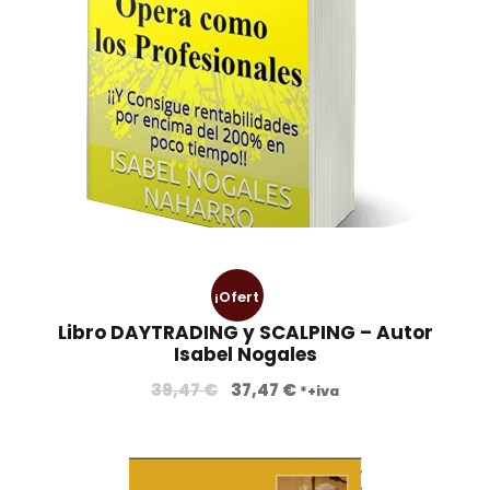
¡Ofert
Libro DAYTRADING y SCALPING – Autor
a!
Isabel Nogales
E
E
39,47
€
37,47
€
*+iva
l
l
p
p
r
r