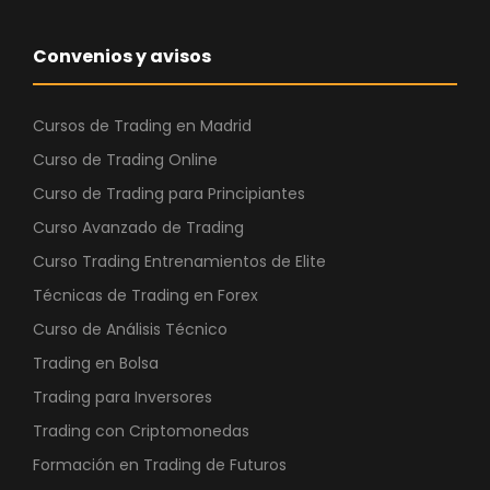
a
7
:
,
Convenios y avisos
2
8
9
0
,
Cursos de Trading en Madrid
4
€
Curso de Trading Online
7
.
Curso de Trading para Principiantes
Curso Avanzado de Trading
€
.
Curso Trading Entrenamientos de Elite
Técnicas de Trading en Forex
Curso de Análisis Técnico
Trading en Bolsa
Trading para Inversores
Trading con Criptomonedas
Formación en Trading de Futuros