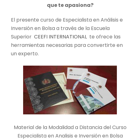
que te apasiona?
c
c
i
i
El presente curso de Especialista en Análisis e
o
o
Inversión en Bolsa a través de la Escuela
o
a
Superior
CEEFI INTERNATIONAL
te ofrece las
r
c
herramientas necesarias para convertirte en
i
t
un experto.
g
u
i
a
n
l
a
e
l
s
e
:
r
4
a
9
:
0
Material de la Modalidad a Distancia del Curso
1
,
Especialista en Analisis e Inversión en Bolsa