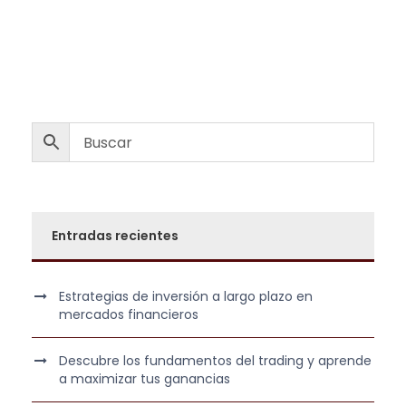
e
e
c
c
i
i
o
o
o
a
r
c
i
t
g
u
i
a
n
l
Entradas recientes
a
e
l
s
e
:
Estrategias de inversión a largo plazo en
r
4
mercados financieros
a
9
:
0
Descubre los fundamentos del trading y aprende
1
,
a maximizar tus ganancias
.
0