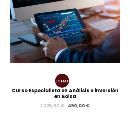
¡Ofert
Curso Especialista en Análisis e inversión
a!
en Bolsa
E
E
1.225,00
€
490,00
€
l
l
p
p
r
r