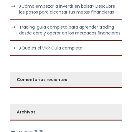
2
0
¿Cómo empezar a invertir en bolsa? Descubre
los pasos para alcanzar tus metas financieras
2
5
€
Trading: guía completa para aprender trading
,
.
desde cero y operar en los mercados financieros
0
0
¿Qué es el Vix? Guía completa
€
.
Comentarios recientes
Archivos
marzo 2026