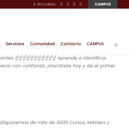
Mi Cuenta
CAMPUS
Servicios
Comunidad
Contacto
CAMPUS
DUCCIÓN AL TRADING!
ntes ☝️☝️☝️☝️☝️☝️☝️☝️☝️☝️☝️ Aprende a identificar
erar con confianza. ¡Inscríbete hoy y da el primer
 Disponemos de más de 9000 Cursos, Másters y