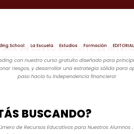
ding School
La Escuela
Estudios
Formación
EDITORIAL
PARA UN CURSO GRATUITO DE INTRO
trading con nuestro curso gratuito diseñado para principia
nar riesgos, y desarrollar una estrategia sólida para op
paso hacia tu independencia financiera!
STÁS BUSCANDO?
úmero de Recursos Educativos para Nuestros Alumnos .