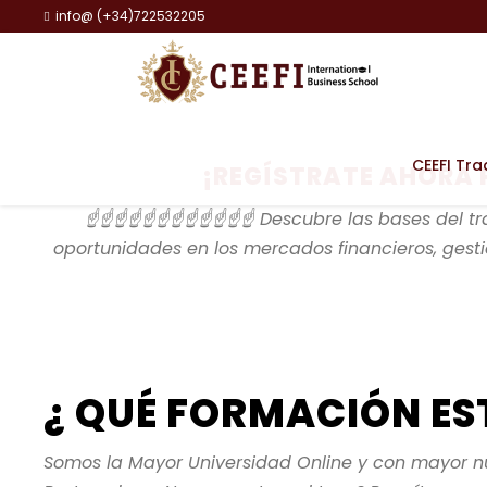
info@ (+34)722532205
CEEFI Tra
¡REGÍSTRATE AHORA 
☝️☝️☝️☝️☝️☝️☝️☝️☝️☝️☝️☝️ Descubre las bases del 
oportunidades en los mercados financieros, gestio
¿ QUÉ FORMACIÓN E
Somos la Mayor Universidad Online y con mayor n