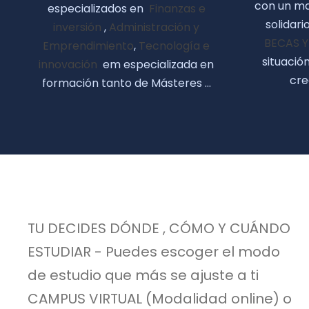
con un ma
especializados en
Finanzas e
solidar
inversión
,
Administración y
BECAS 
Emprendimiento
,
Tecnología e
situació
innovación
em especializada en
cre
formación tanto de Másteres …
TU DECIDES DÓNDE , CÓMO Y CUÁNDO
ESTUDIAR - Puedes escoger el modo
de estudio que más se ajuste a ti
CAMPUS VIRTUAL (Modalidad online) o