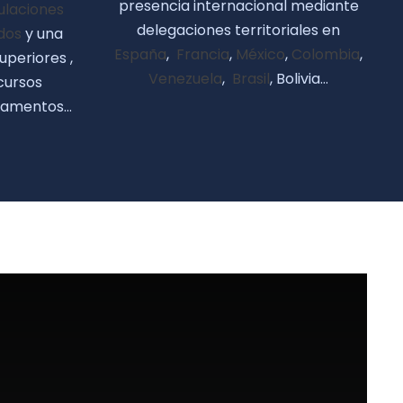
presencia internacional mediante
ulaciones
delegaciones territoriales en
dos
y una
España
,
Francia
,
México
,
Colombia
,
uperiores ,
Venezuela
,
Brasil
, Bolivia…
 cursos
tamentos…