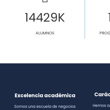
14555
K
ALUMNOS
PROG
Carác
Excelencia académica
Hemos ap
Somos una escuela de negocios