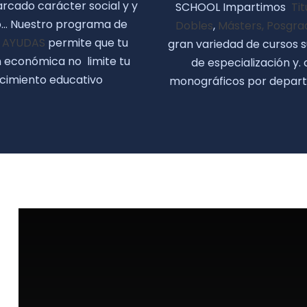
rcado carácter social y y
SCHOOL Impartimos
Tit
io… Nuestro programa de
Dobles
,
Másters, Posgra
Y AYUDAS
permite que tu
gran variedad de cursos s
n económica no limite tu
de especialización y.
cimiento educativo
monográficos por depar