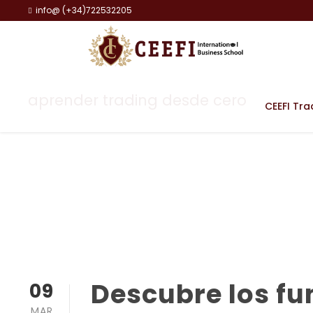
info@ (+34)722532205
aprender trading desde cero
CEEFI Tra
Tag
Descubre los f
09
MAR