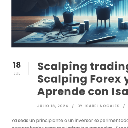
Scalping tradin
18
JUL
Scalping Forex
Aprende con Is
JULIO 18, 2024
BY
ISABEL NOGALES
Ya seas un principiante o un inversor experimentado