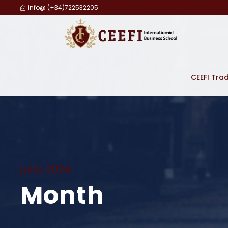
info@ (+34)722532205
CEEFI Tra
julio 2024
Month