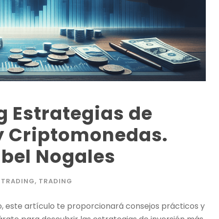
g Estrategias de
 y Criptomonedas.
abel Nogales
TRADING
,
TRADING
, este artículo te proporcionará consejos prácticos y