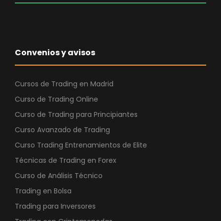
e
:
r
1
a
7
:
,
Convenios y avisos
2
8
9
0
,
Cursos de Trading en Madrid
4
€
Curso de Trading Online
7
.
Curso de Trading para Principiantes
Curso Avanzado de Trading
€
.
Curso Trading Entrenamientos de Elite
Técnicas de Trading en Forex
Curso de Análisis Técnico
Trading en Bolsa
Trading para Inversores