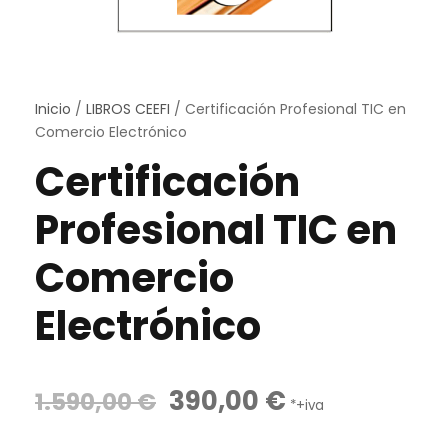
Inicio
/
LIBROS CEEFI
/ Certificación Profesional TIC en
Comercio Electrónico
Certificación
Profesional TIC en
Comercio
Electrónico
E
E
390,00
€
1.590,00
€
*+iva
l
l
p
p