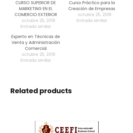
d
n
CURSO SUPERIOR DE
Curso Práctico para la
r
i
MARKETING EN EL
Creación de Empresas
i
s
a
COMERCIO EXTERIOR
octubre 25, 2019
c
o
octubre 25, 2019
Entrada similar
o
Entrada similar
n
a
Experto en Técnicas de
Venta y Administración
s
Comercial
M
octubre 25, 2019
a
Entrada similar
y
o
r
Related products
e
s