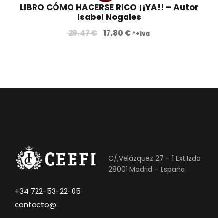
LIBRO CÓMO HACERSE RICO ¡¡YA!! – Autor
a!
Isabel Nogales
E
E
29,47
€
17,80
€
*+iva
l
l
p
p
r
r
e
e
c
c
i
i
o
o
o
a
r
c
i
t
C/,Velázquez 27 – 1 Ext.Izda
g
u
28001 Madrid – España
i
a
n
l
+34 722-53-22-05
a
e
contacto@
l
s