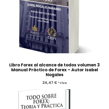
o
o
€
o
a
.
r
c
i
t
g
u
i
a
n
l
a
e
l
s
e
:
r
3
Libro Forex al alcance de todos volumen 3
a
9
Manual Práctico de Forex – Autor Isabel
Nogales
:
5
1
,
24,47
€
*+iva
.
0
4
0
0
0
€