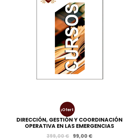
¡Ofert
DIRECCIÓN, GESTIÓN Y COORDINACIÓN
a!
OPERATIVA EN LAS EMERGENCIAS
E
E
399,00
€
99,00
€