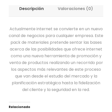
i
,
.
u
1
,
l
s
e
n
v
0
Descripción
r
Valoraciones (0)
.
0
e
:
c
C
i
0
o
1
0
r
4
t
o
d
p
9
a
2
r
m
a
€
Actualmente internet se convierte en un nuevo
a
0
€
:
1
ó
e
d
.
canal de negocios para cualquier empresa. Este
t
,
.
1
,
n
r
F
pack de materiales pretende sentar las bases
í
0
.
0
i
c
í
acerca de las posibilidades que ofrece internet
a
0
1
0
c
i
s
como una nueva herramienta de promoción y
y
0
o
o
i
venta de productos realizando un recorrido por
B
€
0
€
c
E
c
los aspectos más relevantes de este proceso
i
.
,
.
a
l
a
que van desde el estudio del mercado y la
o
0
n
e
c
planificación estratégica hasta la fidelización
t
0
t
c
o
del cliente y la seguridad en la red.
e
i
t
n
r
€
d
r
P
a
.
a
ó
Relacionado
e
p