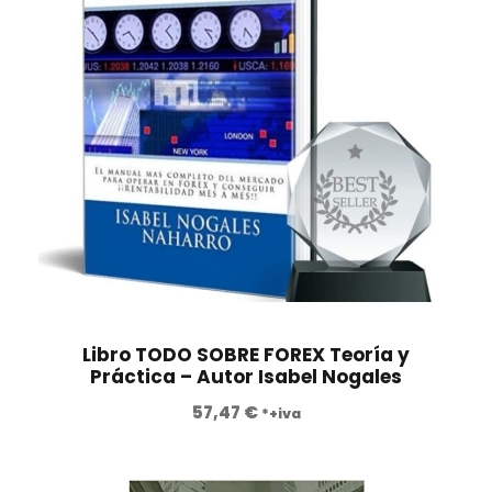
,
.
0
0
€
.
Libro TODO SOBRE FOREX Teoría y
Práctica – Autor Isabel Nogales
57,47
€
*+iva