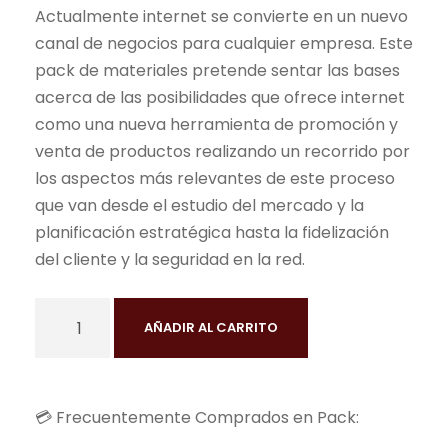
Actualmente internet se convierte en un nuevo
r
r
canal de negocios para cualquier empresa. Este
e
e
pack de materiales pretende sentar las bases
c
c
acerca de las posibilidades que ofrece internet
i
i
como una nueva herramienta de promoción y
o
o
venta de productos realizando un recorrido por
o
a
los aspectos más relevantes de este proceso
r
c
que van desde el estudio del mercado y la
i
t
planificación estratégica hasta la fidelización
g
u
del cliente y la seguridad en la red.
i
a
n
l
C
a
e
AÑADIR AL CARRITO
e
l
s
r
e
:
t
r
3
💳 Frecuentemente Comprados en Pack:
i
a
9
f