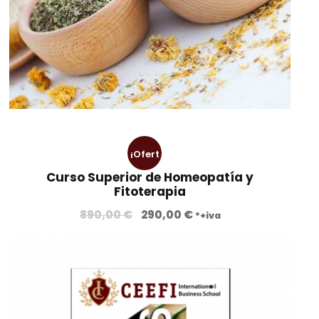
¡Ofert
Curso Superior de Homeopatía y
a!
Fitoterapia
E
E
890,00
€
290,00
€
*+iva
l
l
p
p
r
r
e
e
c
c