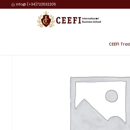
info@ (+34)722532205
CEEFI Tra