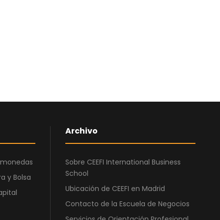
:
0
1
,
.
0
5
0
9
0
€
,
.
0
0
Archivo
€
.
ptomonedas
Sobre CEEFI International Business
School
a y Bolsa
Ubicación de CEEFI en Madrid
apital
Contacto de la Escuela de Negocios
Servicios de Orientación Profesional