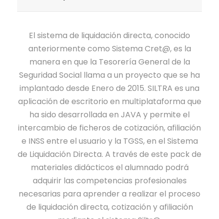
u
0
o
0
0
e
:
C
T
c
s
0
r
2
I
R
c
€
a
€
,
El sistema de liquidación directa, conocido
a
9
Ó
@
i
.
n
.
0
anteriormente como Sistema Cret@, es la
:
0
N
:
ó
i
0
manera en que la Tesorería General de la
7
,
D
L
n
t
Seguridad Social llama a un proyecto que se ha
9
0
I
I
a
€
implantado desde Enero de 2015. SILTRA es una
0
0
R
Q
r
.
aplicación de escritorio en multiplataforma que
,
E
U
i
ha sido desarrollada en JAVA y permite el
0
€
C
I
a
intercambio de ficheros de cotización, afiliación
0
.
T
D
a
e INSS entre el usuario y la TGSS, en el Sistema
A
A
P
de Liquidación Directa. A través de este pack de
€
C
C
e
materiales didácticos el alumnado podrá
.
O
I
r
adquirir las competencias profesionales
T
Ó
s
necesarias para aprender a realizar el proceso
I
N
o
de liquidación directa, cotización y afiliación
Z
D
n