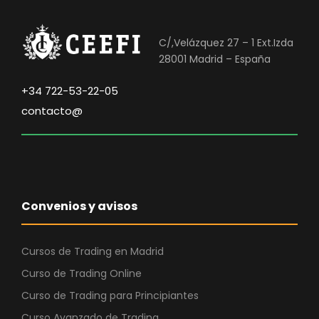
o
a
r
c
i
t
C/,Velázquez 27 – 1 Ext.Izda
g
u
28001 Madrid – España
i
a
n
l
+34 722-53-22-05
a
e
contacto@
l
s
e
:
r
3
a
9
:
0
Convenios y avisos
1
,
.
0
5
0
Cursos de Trading en Madrid
9
Curso de Trading Online
0
€
Curso de Trading para Principiantes
,
.
Curso Avanzado de Trading