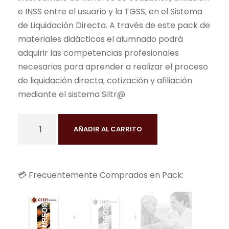
i
t
e INSS entre el usuario y la TGSS, en el Sistema
g
u
de Liquidación Directa. A través de este pack de
i
a
materiales didácticos el alumnado podrá
n
l
adquirir las competencias profesionales
a
e
necesarias para aprender a realizar el proceso
l
s
de liquidación directa, cotización y afiliación
e
:
mediante el sistema Siltr@.
r
3
a
9
C
:
0
AÑADIR AL CARRITO
U
1
,
R
.
0
S
5
0
💳 Frecuentemente Comprados en Pack:
O
9
D
0
€
E
,
.
E
0