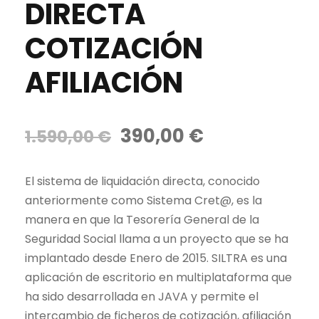
DIRECTA
COTIZACIÓN
AFILIACIÓN
E
E
390,00
€
1.590,00
€
l
l
p
p
El sistema de liquidación directa, conocido
r
r
anteriormente como Sistema Cret@, es la
e
e
manera en que la Tesorería General de la
c
c
Seguridad Social llama a un proyecto que se ha
i
i
implantado desde Enero de 2015. SILTRA es una
o
o
aplicación de escritorio en multiplataforma que
o
a
ha sido desarrollada en JAVA y permite el
r
c
intercambio de ficheros de cotización, afiliación