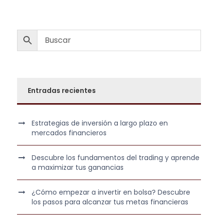
o
o
o
a
r
c
i
t
g
u
i
a
n
l
Entradas recientes
a
e
l
s
e
:
Estrategias de inversión a largo plazo en
r
1
mercados financieros
a
.
:
5
Descubre los fundamentos del trading y aprende
1
0
a maximizar tus ganancias
.
0
7
,
¿Cómo empezar a invertir en bolsa? Descubre
los pasos para alcanzar tus metas financieras
5
0
0
0