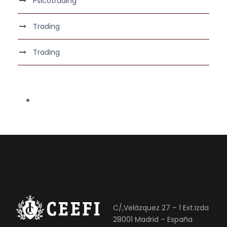
Psicotrading
Trading
Trading
C/,Velázquez 27 – 1 Ext.Izda
28001 Madrid – España