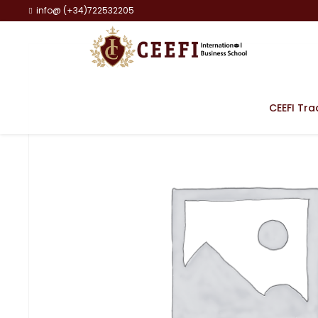
info@ (+34)722532205
CEEFI Tra