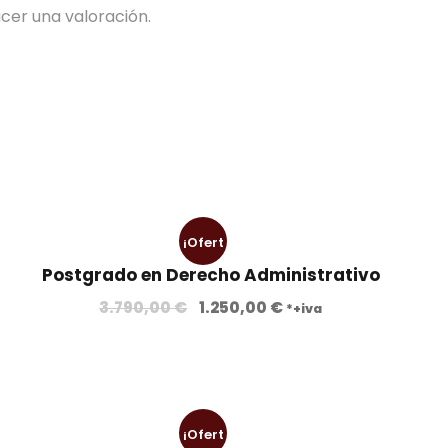
0
0
€
cer una valoración.
0
,
.
0
€
0
€
.
¡Ofert
Postgrado en Derecho Administrativo
a!
E
E
3.790,00
€
1.250,00
€
*+iva
l
l
p
p
r
r
e
e
c
c
¡Ofert