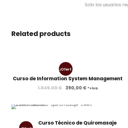
Solo los usuarios 
Related products
¡Ofert
Curso de Information System Management
a!
E
E
1.549,00
€
390,00
€
*+iva
l
l
p
p
r
r
e
e
Curso Técnico de Quiromasaje
c
c