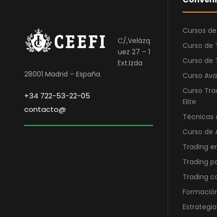
o
o
9
€
a
5
o
a
,
.
:
0
r
c
0
Cursos de
1
,
i
t
C/,Velázq
0
.
0
Curso de 
g
u
uez 27 – 1
2
0
i
a
Curso de 
Ext.Izda
€
5
n
l
28001 Madrid – España
Curso Ava
.
0
€
a
e
Curso Tra
,
.
+34 722-53-22-05
l
s
Elite
0
contacto@
e
:
0
Técnicas 
r
2
Curso de 
a
4
€
:
0
Trading e
.
6
,
Trading p
9
0
Trading 
0
0
Formación
,
0
€
Estrategia