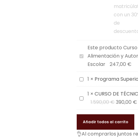
e
A
d
q
u
i
Este producto
Curso
s
C
Alimentación y Auto
i
u
Escolar
247,00
€
c
r
i
P
1
×
Programa Superio
s
ó
r
o
1
×
CURSO DE TÉCNI
n
o
P
C
E
1.590,00
€
390,00
€
d
g
r
U
l
e
r
o
R
p
H
a
g
Añadir todos al carrito
S
r
á
m
r
O
👌Al comprarlos juntos r
e
b
a