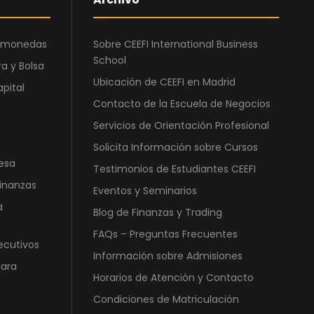
0
0
e
:
,
r
4
0
€
ptomonedas
Sobre CEEFI International Business
a
2
0
.
School
a y Bolsa
:
1
Ubicación de CEEFI en Madrid
8
,
apital
€
9
0
Contacto de la Escuela de Negocios
.
0
0
Servicios de Orientación Profesional
,
Solicita Información sobre Cursos
0
€
esa
Testimonios de Estudiantes CEEFI
0
.
Finanzas
Eventos y Seminarios
a
€
Blog de Finanzas y Trading
.
FAQs – Preguntas Frecuentes
ecutivos
Información sobre Admisiones
para
Horarios de Atención y Contacto
Condiciones de Matriculación