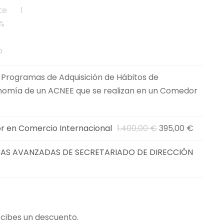
 Programas de Adquisición de Hábitos de
nomía de un ACNEE que se realizan en un Comedor
E
E
r en Comercio Internacional
1.400,00
€
395,00
€
l
l
CAS AVANZADAS DE SECRETARIADO DE DIRECCIÓN
p
p
E
r
r
l
e
e
p
c
c
r
i
i
ecibes un descuento.
e
o
o