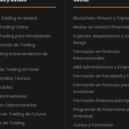
l
d
s
o
a
6
e
e
:
e
r
c
0
€
n
r
2
u
 Trading en Madrid
Blockchain, Fintech y Cri
i
t
,
.
u
a
9
g
n
u
0
Trading Online
Master en Gestión Financier
n
:
0
i
a
0
A
Trading para Principiantes
Fusiones, Adquisiciones y C
C
8
,
n
l
C
Riesgo
nzado de Trading
9
0
o
a
e
€
N
Formación en Finanzas
0
0
m
ding Entrenamientos de
l
s
.
E
Internacionales
,
e
e
:
E
0
MBA Administracion y Empr
€
r
3
d
de Trading en Forex
q
0
.
a
Formación en Fiscalidad y 
9
o
Análisis Técnico
u
:
0
r
Formación en Finanzas par
n Bolsa
e
€
1
,
Inversores
E
s
.
ara Inversores
.
0
s
Formación Finanzas para Ej
e
5
0
con Criptomonedas
c
Programas de Financieras 
r
9
 en Trading de Futuros
o
Empresas
e
0
€
s de Trading
l
Cursos y Formación
,
.
a