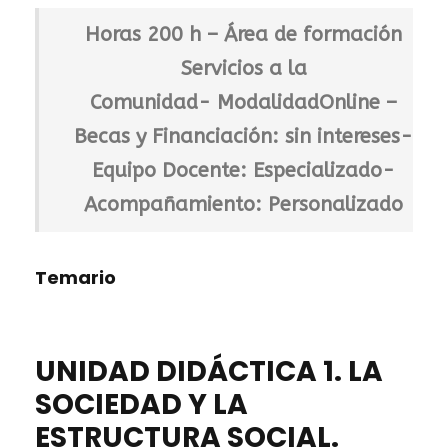
r
n
0
€
c
n
r
v
c
Horas
200 h –
Área de formación
0
.
a
S
v
i
i
n
Servicios a la
e
e
c
ó
€
t
Comunidad-
r
Modalidad
Online –
n
i
n
.
i
v
c
Becas y Financiación
: sin intereses-
o
S
d
i
i
s
o
Equipo Docente
: Especializado-
a
c
ó
d
c
d
Acompañamiento
: Personalizado
i
n
e
i
o
S
S
a
s
o
a
Temario
l
d
c
l
e
i
u
S
a
d
UNIDAD DIDÁCTICA 1. LA
a
l
SOCIEDAD Y LA
l
c
u
ESTRUCTURA SOCIAL.
a