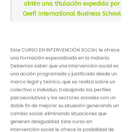
obtén una titulación expedida por
i
i
o
o
Ceefi International Business School
o
a
r
c
i
t
g
u
Este CURSO EN INTERVENCIÓN SOCIAL le ofrece
i
a
una formación especializada en la materia.
n
l
Debemos saber que una intervención social es
a
e
una acción programada y justificada desde un
l
s
marco legal y teórico, que se realiza sobre un
e
:
colectivo o individuo, trabajando los perfiles
r
2
psicoevolutivos y los sectores sociales con un
a
8
doble fin de mejorar su situación generando un
:
0
cambio social, eliminando situaciones que
4
,
generen desigualdad. Este curso en
8
0
intervención social le ofrece la posibilidad de
9
0