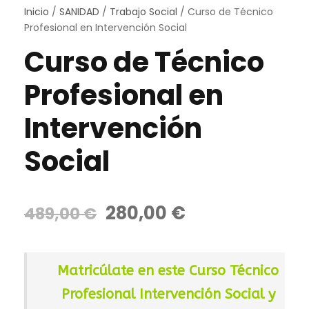
Inicio
/
SANIDAD
/
Trabajo Social
/ Curso de Técnico
Profesional en Intervención Social
Curso de Técnico
Profesional en
Intervención
Social
E
E
280,00
€
489,00
€
l
l
p
p
r
r
Matricúlate en este Curso Técnico
e
e
Profesional Intervención Social y
c
c