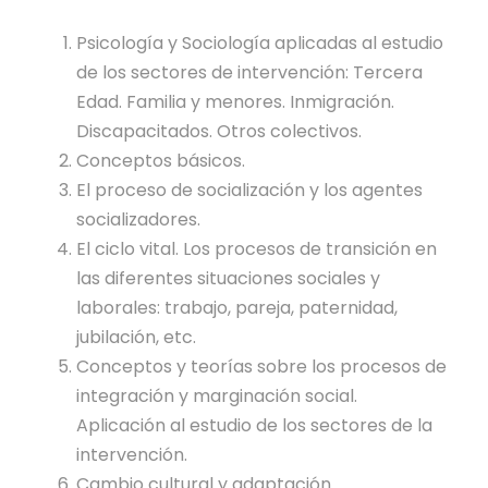
d
n
c
t
Psicología y Sociología aplicadas al estudio
a
i
de los sectores de intervención: Tercera
n
d
Edad. Familia y menores. Inmigración.
t
a
Discapacitados. Otros colectivos.
i
d
Conceptos básicos.
d
El proceso de socialización y los agentes
a
socializadores.
d
El ciclo vital. Los procesos de transición en
las diferentes situaciones sociales y
laborales: trabajo, pareja, paternidad,
jubilación, etc.
Conceptos y teorías sobre los procesos de
integración y marginación social.
Aplicación al estudio de los sectores de la
intervención.
Cambio cultural y adaptación.