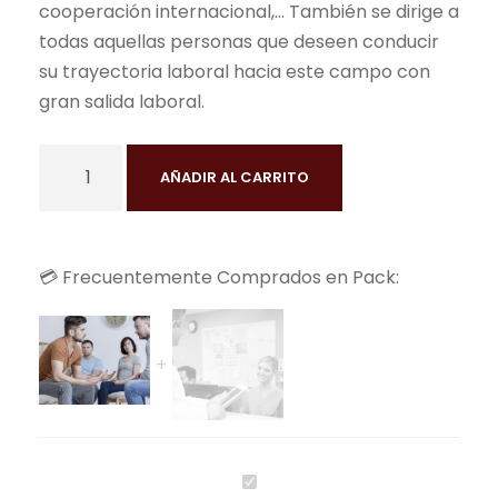
cooperación internacional,… También se dirige a
todas aquellas personas que deseen conducir
su trayectoria laboral hacia este campo con
gran salida laboral.
C
AÑADIR AL CARRITO
u
r
s
💳 Frecuentemente Comprados en Pack:
o
d
e
T
é
c
n
C
i