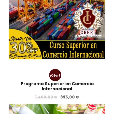
¡Ofert
Programa Superior en Comercio
a!
Internacional
E
E
1.400,00
€
395,00
€
l
l
p
p