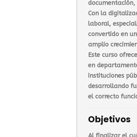
documentación, a
0
,
Con la digitaliz
0
laboral, especia
0
convertido en u
amplio crecimie
€
.
Este curso ofre
en
departamento
instituciones púb
desarrollando fu
el correcto fun
Objetivos
Al finalizar el c