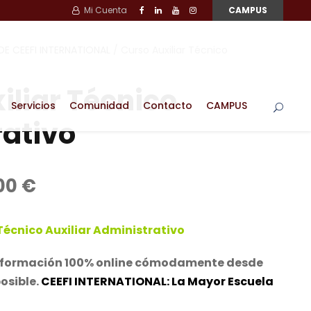
Mi Cuenta
CAMPUS
E CEEFI INTERNATIONAL
/ Curso Auxiliar Técnico
iliar Técnico
Servicios
Comunidad
Contacto
CAMPUS
ativo
E
00
€
l
p
Técnico Auxiliar Administrativo
r
e
Tu formación 100% online cómodamente desde
c
posible.
CEEFI INTERNATIONAL: La Mayor Escuela
i
o