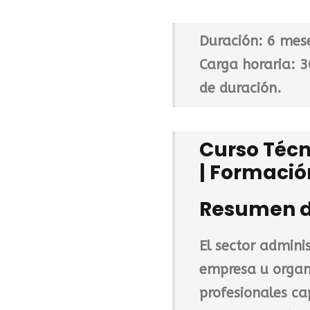
o
r
Duración:
6 mes
i
Carga horaria:
3
g
de duración.
i
n
a
Curso Técn
l
| Formació
e
r
Resumen de
a
:
1
El sector adminis
.
empresa u organ
2
profesionales ca
5