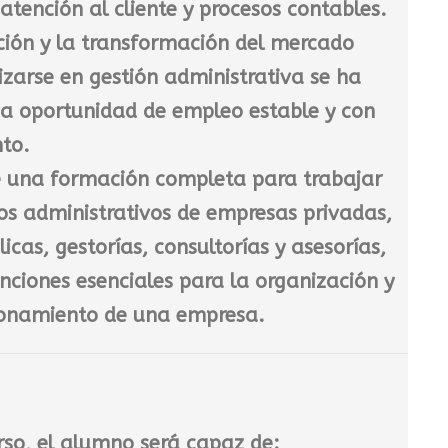
tención al cliente y procesos contables.
€
.
ación y la transformación del mercado
lizarse en
gestión administrativa
se ha
na oportunidad de empleo estable y con
nto.
ce una formación completa para trabajar
s administrativos de empresas privadas,
licas, gestorías, consultorías y asesorías
,
nciones esenciales para la organización y
cionamiento de una empresa.
urso, el alumno será capaz de: