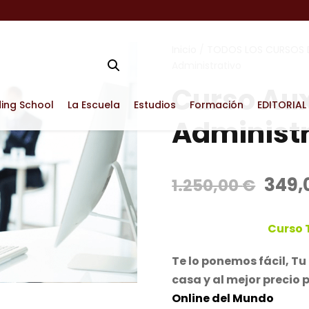
Inicio
/
TODOS LOS CURSOS D
Administrativo
Curso Aux
ding School
La Escuela
Estudios
Formación
EDITORIAL
Administr
E
349,
1.250,00
€
l
p
Curso 
r
e
Te lo ponemos fácil, 
c
casa y al mejor precio 
i
Online del Mundo
o