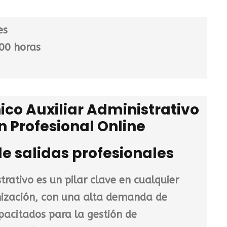
a
c
es
t
00 horas
u
a
l
e
ico Auxiliar Administrativo
s
n Profesional Online
:
3
 salidas profesionales
4
9
,
trativo es un pilar clave en cualquier
0
ización, con una alta demanda de
0
pacitados para la gestión de