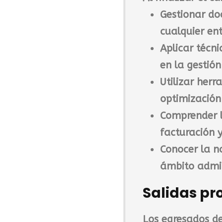
Gestionar do
cualquier en
Aplicar técni
en la gestión
Utilizar herr
optimización
Comprender l
facturación 
Conocer la n
ámbito admin
Salidas pr
Los egresados d