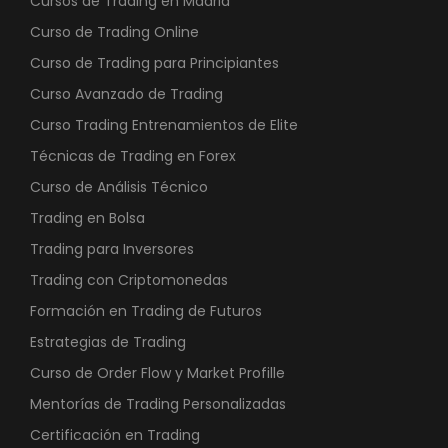
Cursos de Trading en Madrid
9
Curso de Trading Online
0
€
Curso de Trading para Principiantes
,
.
Curso Avanzado de Trading
0
0
Curso Trading Entrenamientos de Elite
Técnicas de Trading en Forex
€
Curso de Análisis Técnico
.
Trading en Bolsa
Trading para Inversores
Trading con Criptomonedas
Formación en Trading de Futuros
Estrategias de Trading
Curso de Order Flow y Market Profille
Mentorías de Trading Personalizadas
Certificación en Trading