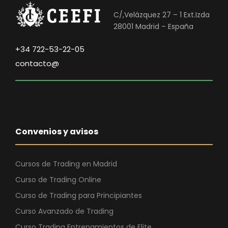
0
.
i
t
C/,Velázquez 27 – 1 Ext.Izda
0
g
u
28001 Madrid – España
i
a
€
n
l
+34 722-53-22-05
.
a
e
contacto@
l
s
e
:
r
2
a
9
:
0
Convenios y avisos
7
,
9
0
0
0
Cursos de Trading en Madrid
,
Curso de Trading Online
0
€
Curso de Trading para Principiantes
0
.
Curso Avanzado de Trading
€
Curso Trading Entrenamientos de Elite