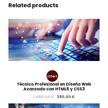
s
E
Related products
n
L
€
S
.
E
C
T
O
R
P
Ú
B
L
¡Ofert
I
Técnico Profesional en Diseño Web
C
a!
Avanzado con HTML5 y CSS3
O
E
E
1.490,00
€
390,00
€
l
l