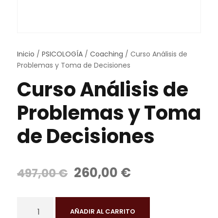
Inicio
/
PSICOLOGÍA
/
Coaching
/ Curso Análisis de
Problemas y Toma de Decisiones
Curso Análisis de
Problemas y Toma
de Decisiones
E
E
260,00
€
497,00
€
l
l
p
p
C
r
r
AÑADIR AL CARRITO
u