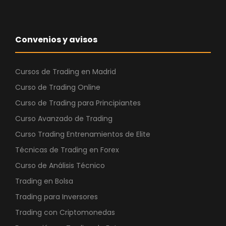
r
1
a
.
:
8
Convenios y avisos
3
7
.
0
9
,
Cursos de Trading en Madrid
4
0
Curso de Trading Online
9
0
Curso de Trading para Principiantes
,
Curso Avanzado de Trading
0
€
0
.
Curso Trading Entrenamientos de Elite
Técnicas de Trading en Forex
€
Curso de Análisis Técnico
.
Trading en Bolsa
Trading para Inversores
Trading con Criptomonedas