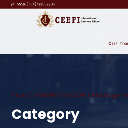
info@ (+34)722532205
CEEFI Tra
Inicio
/
ADMINISTRACIÓN
/ Mamagemen
Category