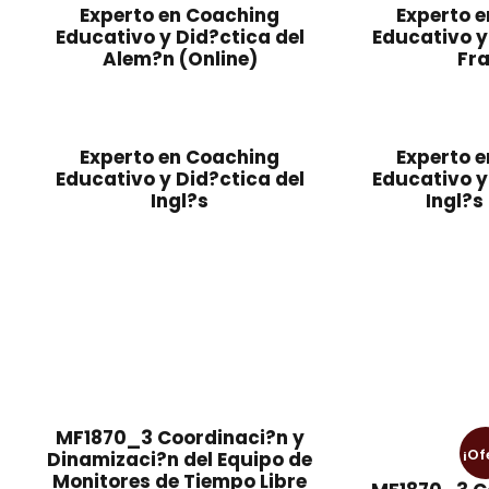
a
e
i
i
Experto en Coaching
Experto 
l
s
o
o
Educativo y Did?ctica del
Educativo y
Alem?n (Online)
Fr
e
:
o
a
r
2
r
c
a
5
i
t
:
7
g
u
Experto en Coaching
Experto 
6
,
i
a
Educativo y Did?ctica del
Educativo y
9
0
n
l
Ingl?s
Ingl?s
9
0
a
e
,
l
s
0
€
e
:
0
.
r
1
a
4
€
:
7
.
2
,
5
0
MF1870_3 Coordinaci?n y
0
0
¡Of
Dinamizaci?n del Equipo de
,
Monitores de Tiempo Libre