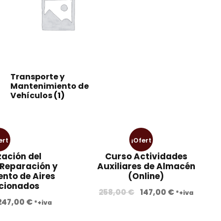
Transporte y
Mantenimiento de
Vehículos
(1)
ert
¡Ofert
zación del
Curso Actividades
!
a!
 Reparación y
Auxiliares de Almacén
nto de Aires
(Online)
cionados
E
E
258,00
€
147,00
€
*+iva
E
E
247,00
€
*+iva
l
l
l
p
p