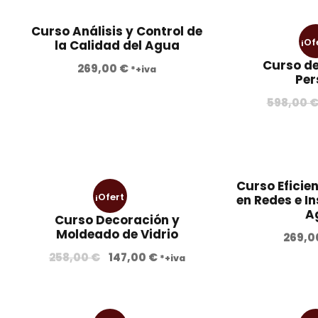
e
e
r
Curso Análisis y Control de
c
c
¡Of
la Calidad del Agua
i
i
Curso d
o
o
269,00
€
*+iva
a
Per
i
o
a
598,00
r
c
i
t
r
g
u
i
i
a
n
l
Curso Eficie
i
a
e
¡Ofert
en Redes e I
l
s
A
Curso Decoración y
e
:
a!
Moldeado de Vidrio
269,
l
r
3
E
E
258,00
€
147,00
€
*+iva
a
8
r
l
l
:
0
p
p
4
,
:
r
r
9
0