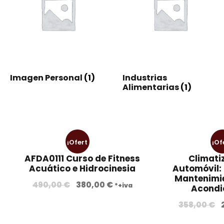
Imagen Personal
(1)
Industrias
Alimentarias
(1)
¡Ofert
¡Of
AFDA0111 Curso de Fitness
Climati
a!
a
Acuático e Hidrocinesia
Automóvil:
Mantenimie
E
E
490,00
€
380,00
€
*+iva
Acondi
l
l
358,00
€
p
p
l
r
r