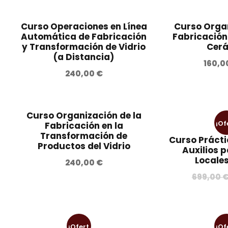
8
0
a
p
e
p
,
l
r
s
r
Curso Operaciones en Línea
Curso Organ
0
€
e
e
:
e
Automática de Fabricación
Fabricación
y Transformación de Vidrio
0
.
Cer
r
c
4
c
(a Distancia)
a
i
5
i
160,0
€
:
o
7
o
240,00
€
.
6
o
,
a
9
r
0
c
9
i
0
t
Curso Organización de la
,
g
u
¡Of
Fabricación en la
Transformación de
0
i
€
a
Curso Prácti
Productos del Vidrio
a
0
n
.
l
Auxilios p
Locales
a
e
240,00
€
€
l
s
699,00
.
e
:
r
5
a
5
:
0
¡Ofert
¡Of