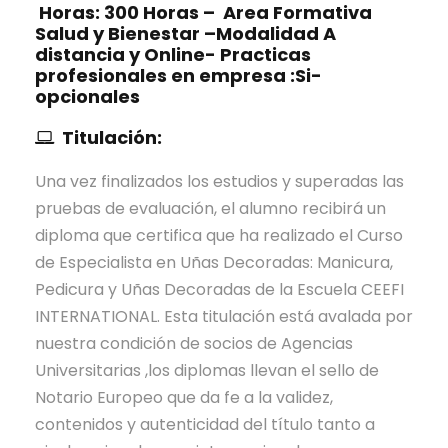
,
.
u
a
Horas:
300 Horas – Area Formativa
o
n
Salud y Bienestar –
Modalidad
0
A
ñ
,
n
a
distancia y Online- Practicas
0
a
P
a
profesionales en empresa :Si-
n
s
e
opcionales
s
c
€
D
d
e
i
Titulación:
.
e
i
n
e
c
c
e
Una vez finalizados los estudios y superadas las
r
o
u
l
pruebas de evaluación, el alumno recibirá un
a
r
r
D
diploma que certifica que ha realizado el Curso
s
a
a
o
de Especialista en Uñas Decoradas: Manicura,
d
y
m
Pedicura y Uñas Decoradas de la Escuela CEEFI
a
u
i
INTERNATIONAL. Esta titulación está avalada por
s
ñ
c
nuestra condición de socios de Agencias
c
a
i
Universitarias ,los diplomas llevan el sello de
a
s
l
Notario Europeo que da fe a la validez,
n
D
i
contenidos y autenticidad del título tanto a
t
e