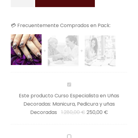
u
r
s
💳 Frecuentemente Comprados en Pack:
o
E
s
p
e
c
i
a
C
l
u
Este producto
Curso Especialista en Uñas
i
r
Decoradas: Manicura, Pedicura y uñas
s
s
E
E
Decoradas
1.280,00
€
250,00
€
t
o
l
l
a
E
p
p
e
s
C
r
r