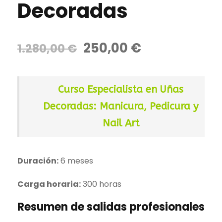
Decoradas
E
E
250,00
€
1.280,00
€
l
l
p
p
r
r
Curso Especialista en Uñas
e
e
Decoradas: Manicura, Pedicura y
c
c
Nail Art
i
i
o
o
o
a
Duración:
6 meses
r
c
i
t
Carga horaria:
300 horas
g
u
i
a
Resumen de salidas profesionales
n
l