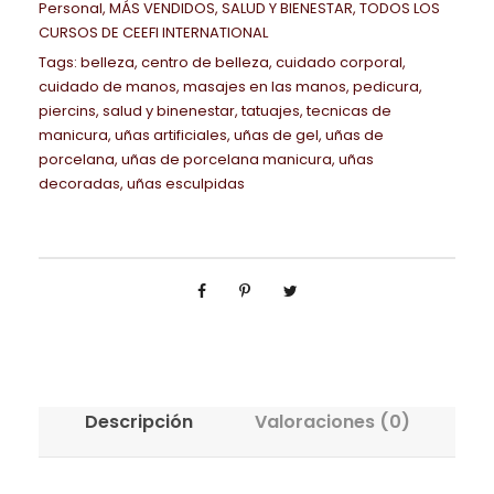
c
1
,
Personal
,
MÁS VENDIDOS
,
SALUD Y BIENESTAR
,
TODOS LOS
o
a
e
r
c
n
e
CURSOS DE CEEFI INTERNATIONAL
i
.
0
r
l
s
i
t
i
c
Tags:
belleza
,
centro de belleza
,
cuidado corporal
,
o
2
0
d
e
:
g
u
c
o
cuidado de manos
,
masajes en las manos
,
pedicura
,
s
8
e
r
2
piercins
,
salud y binenestar
,
tatuajes
i
,
tecnicas de
a
u
r
a
0
€
M
a
9
manicura
,
uñas artificiales
,
uñas de gel
,
uñas de
n
l
r
a
n
,
.
porcelana
,
uñas de porcelana manicura
,
uñas
a
:
0
a
e
a
d
i
decoradas
,
uñas esculpidas
0
t
7
,
l
s
,
a
t
0
e
9
0
e
:
P
s
a
m
0
0
r
3
e
:
r
€
á
,
a
9
d
M
i
.
t
0
€
:
0
i
a
a
i
0
.
1
,
c
n
a
c
.
0
u
i
P
a
€
5
0
r
c
Descripción
Valoraciones (0)
e
s
.
4
a
u
r
F
9
€
y
r
s
i