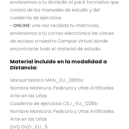
enviaremos a tu domicilio el pack formativo que
a
consta de los manuales de estudio y del
D
cuaderno de ejercicios.
o
•
ONLINE
: una vez recibida tu matrícula,
m
enviaremos a tu correo electrónico las claves
i
de acceso a nuestro Campus Virtual donde
c
encontrarás todo el material de estudio.
i
l
Material incluido en la modalidad a
i
Distancia:
o
Manual teórico
MAN_EU_2865a
Nombre Manicura, Pedicura y Uñas Artificiales.
Arte en las Uñas
Cuaderno de ejercicios
CEJ_EU_1228b
Nombre Manicura, Pedicura y Uñas Artificiales.
Arte en las Uñas
DVD
DVD_EU_5