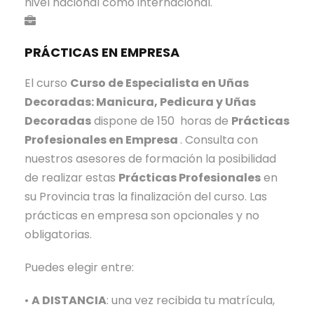
o
nivel nacional como internacional.
i
c
:
d
o
A
a
PRÁCTICAS EN EMPRESA
r
u
d
a
x
El curso
Curso de Especialista en Uñas
d
i
Decoradas: Manicura, Pedicura y Uñas
a
l
Decoradas
dispone de 150 horas de
Prácticas
s
i
Profesionales en Empresa
. Consulta con
a
nuestros asesores de formación la posibilidad
r
de realizar estas
Prácticas Profesionales
en
d
su Provincia tras la finalización del curso. Las
e
prácticas en empresa son opcionales y no
A
obligatorias.
y
u
Puedes elegir entre:
d
•
A DISTANCIA
: una vez recibida tu matrícula,
a