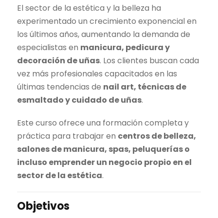
El sector de la estética y la belleza ha
a
e
experimentado un crecimiento exponencial en
l
s
los últimos años, aumentando la demanda de
e
:
especialistas en
manicura, pedicura y
r
2
decoración de uñas
. Los clientes buscan cada
a
5
vez más profesionales capacitados en las
:
0
últimas tendencias de
nail art, técnicas de
1
,
esmaltado y cuidado de uñas
.
.
0
2
0
Este curso ofrece una formación completa y
8
práctica para trabajar en
centros de belleza,
0
€
salones de manicura, spas, peluquerías o
,
.
incluso emprender un negocio propio en el
0
sector de la estética
.
0
Objetivos
€