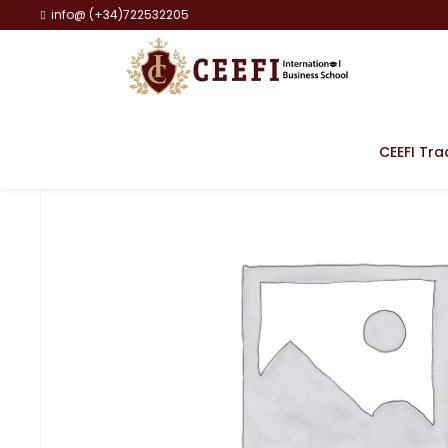
info@ (+34)722532205
CEEFI Tra