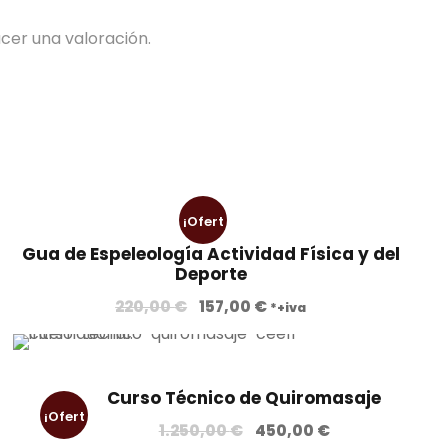
cer una valoración.
¡Ofert
Gua de Espeleología Actividad Física y del
a!
Deporte
E
E
220,00
€
157,00
€
*+iva
l
l
p
p
r
r
Curso Técnico de Quiromasaje
e
e
¡Ofert
E
E
1.250,00
c
€
450,00
c
€