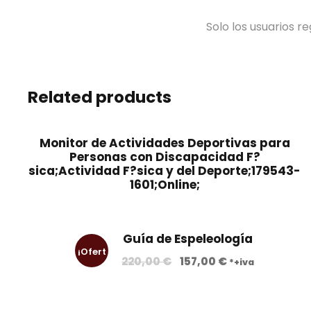
Solo los usuarios 
Related products
Monitor de Actividades Deportivas para
Personas con Discapacidad F?
sica;Actividad F?sica y del Deporte;179543-
1601;Online;
Guía de Espeleología
¡Ofert
E
E
220,00
€
157,00
€
*+iva
l
l
a!
p
p