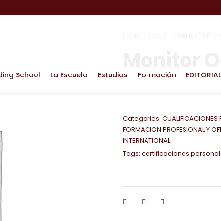
Inicio
/
SALUD Y BIENESTAR
/
Monitor 
ding School
La Escuela
Estudios
Formación
EDITORIAL
Categories:
CUALIFICACIONES 
FORMACION PROFESIONAL Y OF
INTERNATIONAL
Tags:
certificaciones persona