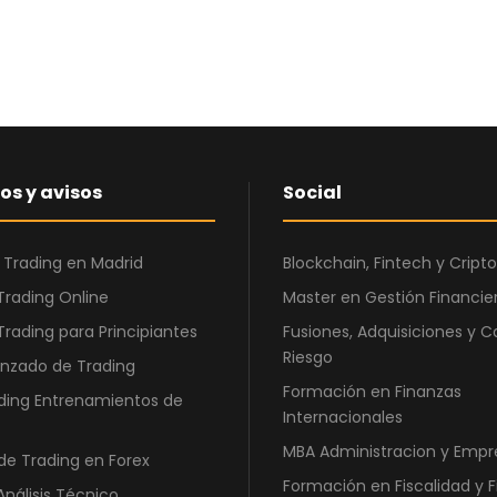
os y avisos
Social
 Trading en Madrid
Blockchain, Fintech y Cri
Trading Online
Master en Gestión Financier
Trading para Principiantes
Fusiones, Adquisiciones y C
Riesgo
nzado de Trading
Formación en Finanzas
ding Entrenamientos de
Internacionales
MBA Administracion y Empr
de Trading en Forex
Formación en Fiscalidad y 
Análisis Técnico