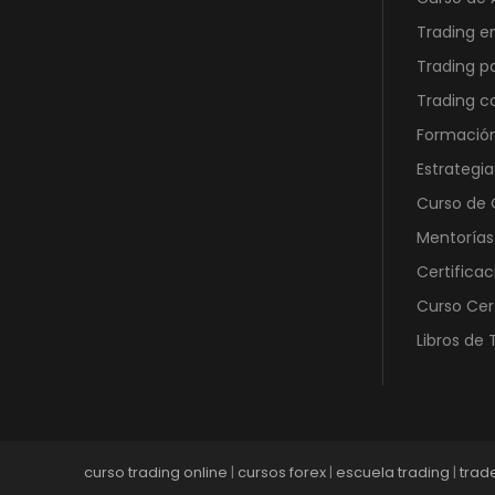
a
2
:
1
Trading e
8
,
Trading p
9
0
Trading 
0
0
Formación
,
0
€
Estrategia
0
.
Curso de O
Mentorías
€
Certificac
.
Curso Cer
Libros de 
curso trading online
|
cursos forex
|
escuela trading
|
trad