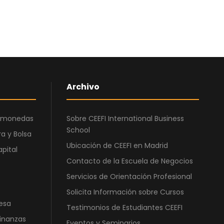
:
0
0
€
1
,
0
.
.
0
2
0
€
5
.
0
€
,
.
Archivo
0
0
ptomonedas
Sobre CEEFI International Business
€
School
a y Bolsa
.
Ubicación de CEEFI en Madrid
apital
Contacto de la Escuela de Negocios
Servicios de Orientación Profesional
Solicita Información sobre Cursos
esa
Testimonios de Estudiantes CEEFI
Finanzas
Eventos y Seminarios