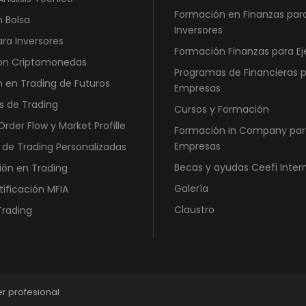
Formación en Finanzas par
n Bolsa
Inversores
ara Inversores
Formación Finanzas para Ej
con Criptomonedas
Programas de Financieras 
 en Trading de Futuros
Empresas
s de Trading
Cursos y Formación
rder Flow y Market Profille
Formación in Company par
Empresas
 de Trading Personalizadas
Becas y ayudas Ceefi Inter
ión en Trading
Galería
tificación MFIA
Claustro
Trading
er profesional