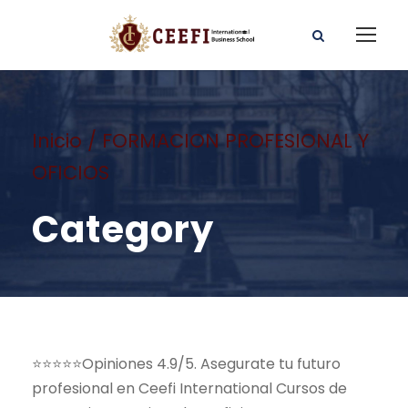
Inicio
/ FORMACION PROFESIONAL Y
OFICIOS
Category
⭐⭐⭐⭐⭐Opiniones 4.9/5. Asegurate tu futuro
profesional en Ceefi International Cursos de