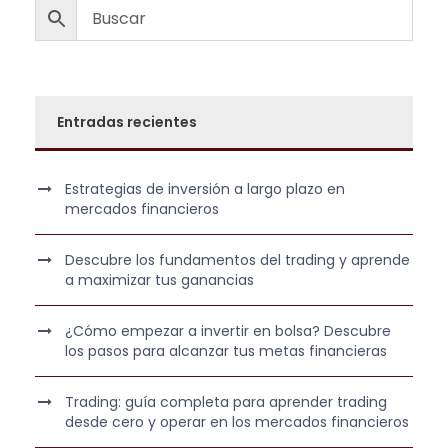
a
5
g
u
:
7
i
a
€
6
,
n
l
.
9
0
a
e
9
0
l
s
Entradas recientes
,
e
:
0
€
r
2
0
.
a
5
Estrategias de inversión a largo plazo en
mercados financieros
:
7
€
6
,
.
Descubre los fundamentos del trading y aprende
9
0
a maximizar tus ganancias
9
0
,
¿Cómo empezar a invertir en bolsa? Descubre
0
€
los pasos para alcanzar tus metas financieras
0
.
Trading: guía completa para aprender trading
€
desde cero y operar en los mercados financieros
.