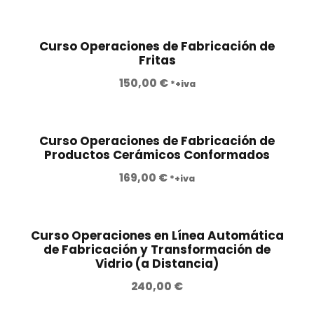
l
l
9
0
r
c
p
p
,
i
t
r
r
0
€
Curso Operaciones de Fabricación de
g
u
e
e
Fritas
0
.
i
a
c
c
150,00
€
*+iva
n
l
i
i
€
a
e
o
o
.
l
s
o
a
Curso Operaciones de Fabricación de
e
:
r
c
Productos Cerámicos Conformados
r
2
i
t
a
8
169,00
€
*+iva
g
u
:
0
i
a
4
,
n
l
9
0
a
e
Curso Operaciones en Línea Automática
0
0
de Fabricación y Transformación de
l
s
Vidrio (a Distancia)
,
e
:
0
€
r
3
240,00
€
0
.
a
5