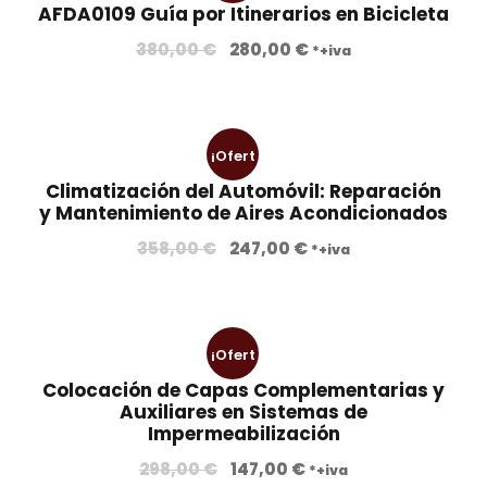
AFDA0109 Guía por Itinerarios en Bicicleta
a!
E
E
380,00
€
280,00
€
*+iva
l
l
p
p
r
r
¡Ofert
e
e
c
c
Climatización del Automóvil: Reparación
a!
y Mantenimiento de Aires Acondicionados
i
i
o
o
E
E
358,00
€
247,00
€
*+iva
o
a
l
l
r
c
p
p
i
t
r
r
g
u
¡Ofert
e
e
i
a
c
c
Colocación de Capas Complementarias y
n
l
a!
Auxiliares en Sistemas de
i
i
a
e
Impermeabilización
o
o
l
s
o
a
E
E
298,00
€
147,00
€
*+iva
e
: