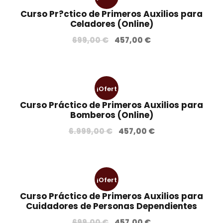
Curso Pr?ctico de Primeros Auxilios para
a!
Celadores (Online)
E
E
699,00
€
457,00
€
l
l
p
p
r
r
¡Ofert
e
e
c
c
Curso Práctico de Primeros Auxilios para
a!
Bomberos (Online)
i
i
o
o
E
E
6.999,00
€
457,00
€
o
a
l
l
r
c
p
p
i
t
r
r
g
u
¡Ofert
e
e
i
a
c
c
Curso Práctico de Primeros Auxilios para
n
l
a!
Cuidadores de Personas Dependientes
i
i
a
e
o
o
E
E
699,00
€
457,00
€