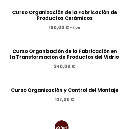
:
7
€
4
,
Curso Organización de la Fabricación de
.
9
0
Productos Cerámicos
5
0
160,00
€
*+iva
,
0
€
0
.
Curso Organización de la Fabricación en
la Transformación de Productos del Vidrio
€
240,00
€
.
Curso Organización y Control del Montaje
127,00
€
¡Ofert