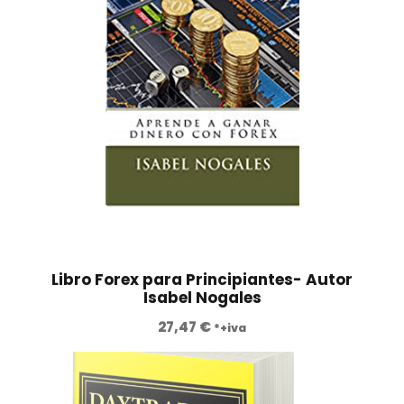
€
.
Libro Forex para Principiantes- Autor
Isabel Nogales
27,47
€
*+iva