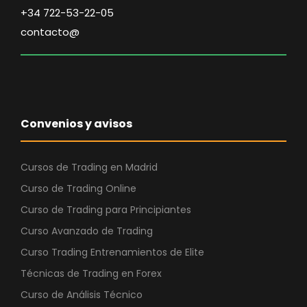
n
l
+34 722-53-22-05
a
e
contacto@
l
s
e
:
r
2
a
7
:
,
Convenios y avisos
3
4
2
7
,
Cursos de Trading en Madrid
9
€
Curso de Trading Online
8
.
Curso de Trading para Principiantes
Curso Avanzado de Trading
€
.
Curso Trading Entrenamientos de Elite
Técnicas de Trading en Forex
Curso de Análisis Técnico