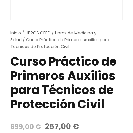
Inicio
/
LIBROS CEEFI
/
Libros de Medicina y
Salud
/ Curso Práctico de Primeros Auxilios para
Técnicos de Protección Civil
Curso Práctico de
Primeros Auxilios
para Técnicos de
Protección Civil
E
E
257,00
€
699,00
€
l
l