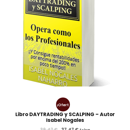
¡Ofert
Libro DAYTRADING y SCALPING – Autor
a!
Isabel Nogales
E
E
39,47
€
37,47
€
*+iva