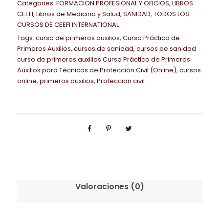
a
Categories:
FORMACION PROFESIONAL Y OFICIOS
,
LIBROS
o
A
a
5
a
CEEFI
,
Libros de Medicina y Salud
,
SANIDAD
,
TODOS LOS
r
s
L
:
7
l
CURSOS DE CEEFI INTERNATIONAL
a
A
I
6
,
d
Tags:
curso de primeros auxilios
,
Curso Práctico de
T
u
S
9
0
Primeros Auxilios
,
cursos de sanidad
,
cursos de sanidad
e
é
x
curso de primeros auxilios Curso Práctico de Primeros
I
9
0
V
c
i
Auxilios para Técnicos de Protección Civil (Online)
,
cursos
S
,
e
online
,
primeros auxilios
,
Proteccion civil
n
l
T
0
€
l
i
i
E
0
.
a
c
o
C
s
o
s
N
€
J
s
p
I
.
a
d
a
C
p
e
r
O
o
P
a
d
n
Valoraciones (0)
r
T
e
e
o
é
l
s
t
c