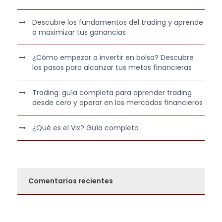
0
.
a
5
:
7
Descubre los fundamentos del trading y aprende
€
6
,
a maximizar tus ganancias
.
9
0
9
0
¿Cómo empezar a invertir en bolsa? Descubre
los pasos para alcanzar tus metas financieras
,
0
€
Trading: guía completa para aprender trading
0
.
desde cero y operar en los mercados financieros
€
¿Qué es el Vix? Guía completa
.
Comentarios recientes