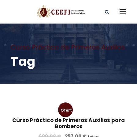
Curso Práctico de Primeros Auxilios
Tag
¡Ofert
Curso Práctico de Primeros Auxilios para
a!
Bomberos
E
E
699,00
€
257,00
€
*+iva