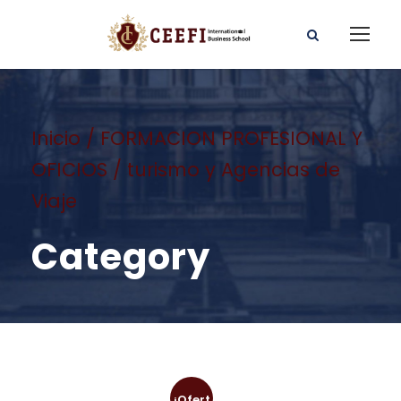
Inicio
/
FORMACION PROFESIONAL Y
OFICIOS
/ turismo y Agencias de
Viaje
Category
¡Ofert