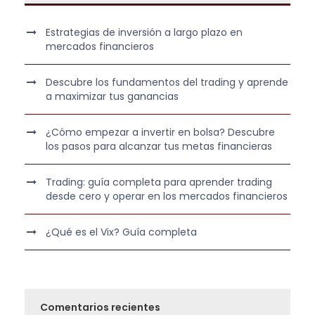
l
s
e
:
Estrategias de inversión a largo plazo en
r
2
mercados financieros
a
8
:
0
Descubre los fundamentos del trading y aprende
4
,
a maximizar tus ganancias
9
0
0
0
¿Cómo empezar a invertir en bolsa? Descubre
los pasos para alcanzar tus metas financieras
,
0
€
Trading: guía completa para aprender trading
0
.
desde cero y operar en los mercados financieros
€
¿Qué es el Vix? Guía completa
.
Comentarios recientes