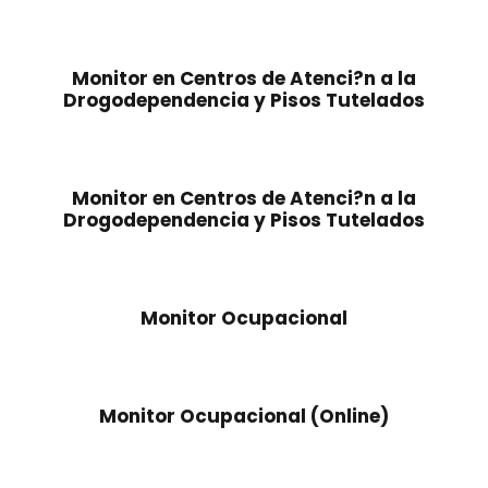
n
l
a
e
l
s
Monitor en Centros de Atenci?n a la
e
:
Drogodependencia y Pisos Tutelados
r
2
a
9
:
5
5
,
Monitor en Centros de Atenci?n a la
Drogodependencia y Pisos Tutelados
6
0
0
0
,
0
€
Monitor Ocupacional
0
.
€
.
Monitor Ocupacional (Online)