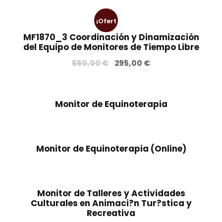
¡Ofert
MF1870_3 Coordinación y Dinamización
a!
del Equipo de Monitores de Tiempo Libre
E
E
560,00
€
295,00
€
l
l
p
p
r
r
Monitor de Equinoterapia
e
e
c
c
i
i
Monitor de Equinoterapia (Online)
o
o
o
a
r
c
i
t
Monitor de Talleres y Actividades
g
u
Culturales en Animaci?n Tur?stica y
i
a
Recreativa