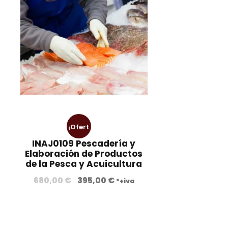
¡Ofert
INAJ0109 Pescadería y
a!
Elaboración de Productos
de la Pesca y Acuicultura
E
E
680,00
€
395,00
€
*+iva
l
l
p
p
r
r