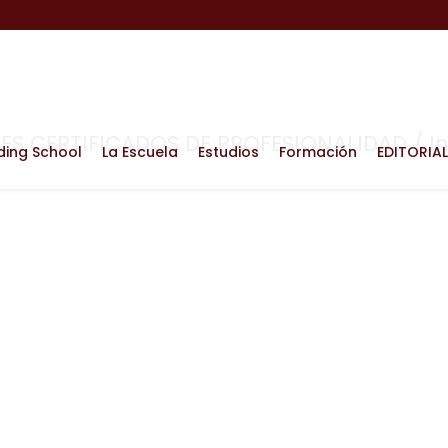
ES CERTIFICADOS DE PROFESIONALIDAD
/ I
ding School
La Escuela
Estudios
Formación
EDITORIAL