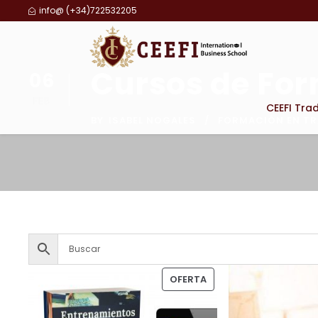
info@ (+34)722532205
Cursos de For
06
FEB
CEEFI Tra
BY
ISABEL NOGALES
FORMACIÓN EN T
P
OFERTA
R
O