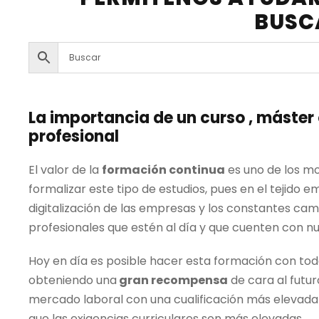
:
,
d
BUSC
3
1
r
o
6
4
.
,
:
.
.
4
€
2
.
La importancia de un curso , máster
,
profesional
€
.
2
El valor de la
formación continua
es uno de los mo
formalizar este tipo de estudios, pues en el tejido 
digitalización de las empresas y los constantes ca
profesionales que estén al día y que cuenten con n
.
Hoy en día es posible hacer esta formación con tod
obteniendo una
gran recompensa
de cara al futur
mercado laboral con una cualificación más elevada 
que las exigencias curriculares son más elevadas.