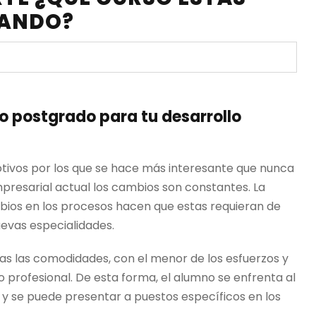
e
:
ANDO?
2
€
a
7
.
,
3
1
6
9
 o postgrado para tu desarrollo
4
€
.
tivos por los que se hace más interesante que nunca
empresarial actual los cambios son constantes. La
€
mbios en los procesos hacen que estas requieran de
uevas especialidades.
as las comodidades, con el menor de los esfuerzos y
o profesional. De esta forma, el alumno se enfrenta al
y se puede presentar a puestos específicos en los