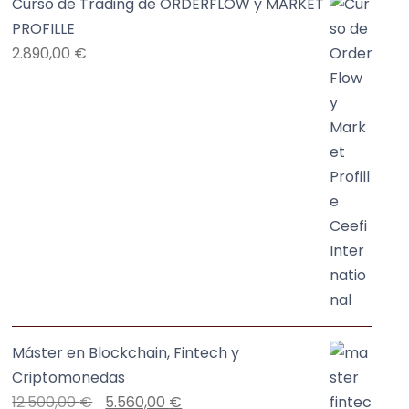
Curso de Trading de ORDERFLOW y MARKET
PROFILLE
2.890,00
€
Máster en Blockchain, Fintech y
Criptomonedas
E
E
12.500,00
€
5.560,00
€