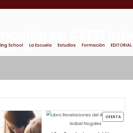
mación en CEEFI Int
ding School
La Escuela
Estudios
Formación
EDITORIAL
RADING
0
P
OFERTA
R
O