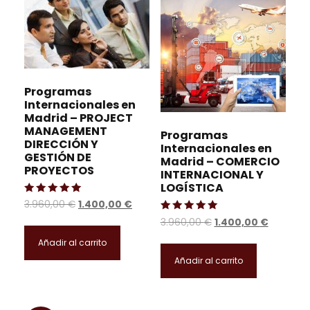
a!
a!
Programas
Internacionales en
Madrid – PROJECT
MANAGEMENT
Programas
DIRECCIÓN Y
Internacionales en
GESTIÓN DE
Madrid – COMERCIO
PROYECTOS
INTERNACIONAL Y
LOGÍSTICA
Valorado con
E
E
3.960,00
€
1.400,00
€
5.00
l
l
Valorado con
de 5
E
E
3.960,00
€
1.400,00
€
5.00
p
p
l
l
de 5
Añadir al carrito
r
r
p
p
Añadir al carrito
e
e
r
r
c
c
e
e
i
i
c
c