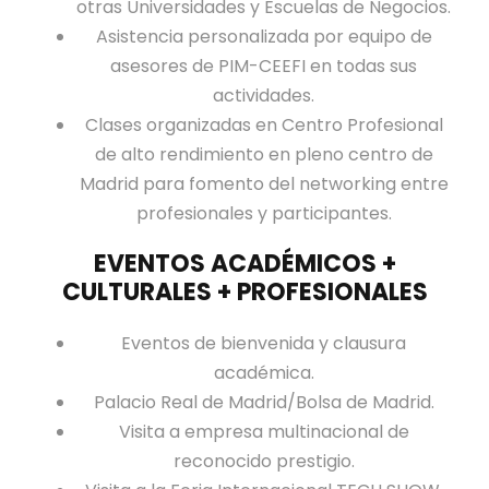
I
otras Universidades y Escuelas de Negocios.
Z
Asistencia personalizada por equipo de
A
asesores de PIM-CEEFI en todas sus
C
actividades.
I
Clases organizadas en Centro Profesional
Ó
de alto rendimiento en pleno centro de
N
Madrid para fomento del networking entre
A
profesionales y participantes.
F
EVENTOS ACADÉMICOS +
I
CULTURALES + PROFESIONALES
L
I
Eventos de bienvenida y clausura
A
académica.
C
Palacio Real de Madrid/Bolsa de Madrid.
I
Visita a empresa multinacional de
Ó
reconocido prestigio.
N