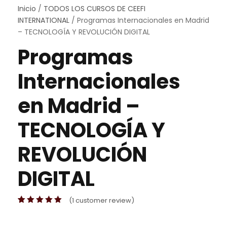
Inicio
/
TODOS LOS CURSOS DE CEEFI
INTERNATIONAL
/ Programas Internacionales en Madrid
– TECNOLOGÍA Y REVOLUCIÓN DIGITAL
Programas
Internacionales
en Madrid –
TECNOLOGÍA Y
REVOLUCIÓN
DIGITAL
(
1
customer review)
Valorado con
1
5.00
de 5 en
base a