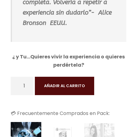
completa. Volvería a repetir a
experiencia sin dudarlo”-
Alice
Bronson EEUU.
¿ y Tu…Quieres vivir la experiencia o quieres
perdértela?
P
AÑADIR AL CARRITO
r
o
g
💳 Frecuentemente Comprados en Pack:
r
a
m