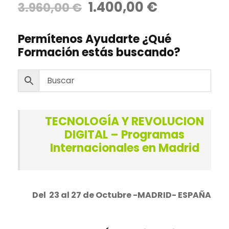
E
E
1.400,00
€
3.960,00
€
valoración de
un cliente
l
l
p
p
Permítenos Ayudarte ¿Qué
r
r
Formación estás buscando?
e
e
c
c
i
i
o
o
o
a
TECNOLOGÍA Y REVOLUCION
r
c
DIGITAL – Programas
i
t
Internacionales en Madrid
g
u
i
a
n
l
Del 23 al 27 de Octubre -MADRID- ESPAÑA
a
e
l
s
e
: