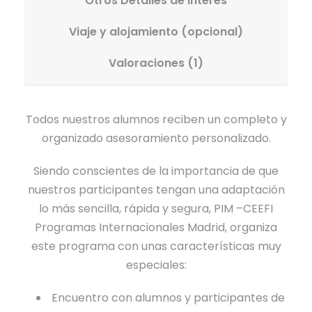
Otros Detalles de interés
I
V
D
r
T
O
Viaje y alojamiento (opcional)
A
a
A
L
C
s
Valoraciones (1)
L
U
I
c
C
Ó
a
I
N
Todos nuestros alumnos reciben un completo y
n
Ó
D
organizado asesoramiento personalizado.
t
N
I
i
D
R
Siendo conscientes de la importancia de que
d
I
E
nuestros participantes tengan una adaptación
a
G
C
lo más sencilla, rápida y segura, PIM –CEEFI
d
I
T
Programas Internacionales Madrid, organiza
T
A
este programa con unas características muy
A
C
especiales:
L
O
T
Encuentro con alumnos y participantes de