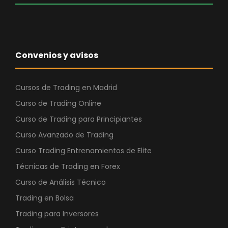
e
:
r
3
a
9
:
0
Convenios y avisos
1
,
.
0
5
0
Cursos de Trading en Madrid
4
Curso de Trading Online
9
€
Curso de Trading para Principiantes
,
.
Curso Avanzado de Trading
0
0
Curso Trading Entrenamientos de Elite
Técnicas de Trading en Forex
€
Curso de Análisis Técnico
.
Trading en Bolsa
Trading para Inversores