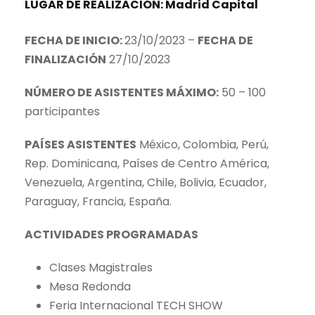
LUGAR DE REALIZACIÓN:
Madrid Capital
r
1
a
.
FECHA DE INICIO:
23/10/2023 –
FECHA DE
:
4
FINALIZACIÓN
27/10/2023
3
0
.
0
NÚMERO DE ASISTENTES MÁXIMO:
50 – 100
9
,
participantes
6
0
0
0
PAÍSES ASISTENTES
México, Colombia, Perú,
,
Rep. Dominicana, Países de Centro América,
0
€
Venezuela, Argentina, Chile, Bolivia, Ecuador,
0
.
Paraguay, Francia, España.
ACTIVIDADES PROGRAMADAS
€
.
Clases Magistrales
Mesa Redonda
Feria Internacional TECH SHOW