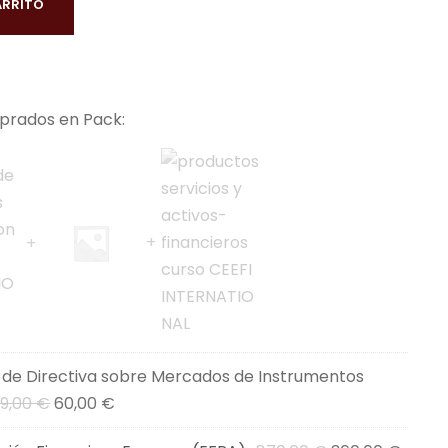
ARRITO
rados en Pack:
 de Directiva sobre Mercados de Instrumentos
E
E
9,00
€
60,00
€
l
l