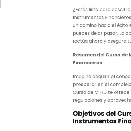
i
¿Estás listo para descifr
o
Instrumentos Financiero
o
un camino hacia el éxito
r
puedes dejar pasar. La op
i
¡actúa ahora y asegura tu
g
i
Resumen del Curso de M
n
Financieros:
a
Imagina adquirir el cono
l
prosperar en el complejo
e
Curso de MiFID te ofrece
r
regulaciones y aprovech
a
:
Objetivos del Cur
7
Instrumentos Fina
9