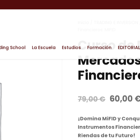
Inicio
/
TRADING E INVERSION
Financieros: MIFID
Curso de 
ding School
La Escuela
Estudios
Formación
EDITORIAL
Mercados
Financier
E
60,00
79,00
€
l
p
¡Domina MiFID y Conqui
r
Instrumentos Financier
e
Riendas de tu Futuro!
c