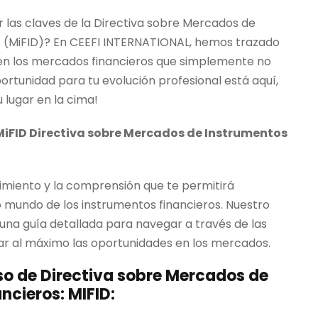
i
ar las claves de la Directiva sobre Mercados de
o
s (MiFID)? En CEEFI INTERNATIONAL, hemos trazado
a
 en los mercados financieros que simplemente no
c
ortunidad para tu evolución profesional está aquí,
t
 lugar en la cima!
u
a
iFID Directiva sobre Mercados de Instrumentos
l
e
cimiento y la comprensión que te permitirá
s
 mundo de los instrumentos financieros. Nuestro
:
 una guía detallada para navegar a través de las
6
ar al máximo las oportunidades en los mercados.
0
,
so de Directiva sobre Mercados de
0
ncieros: MIFID:
0