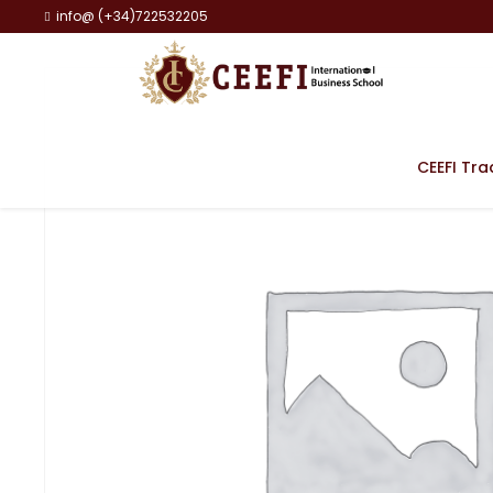
info@ (+34)722532205
CEEFI Tra