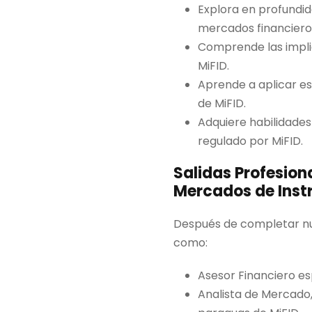
,
Explora en profundid
0
mercados financiero
0
Comprende las implic
MiFID.
€
Aprende a aplicar e
.
de MiFID.
Adquiere habilidade
regulado por MiFID.
Salidas Profesion
Mercados de Instr
Después de completar nue
como:
Asesor Financiero es
Analista de Mercado,