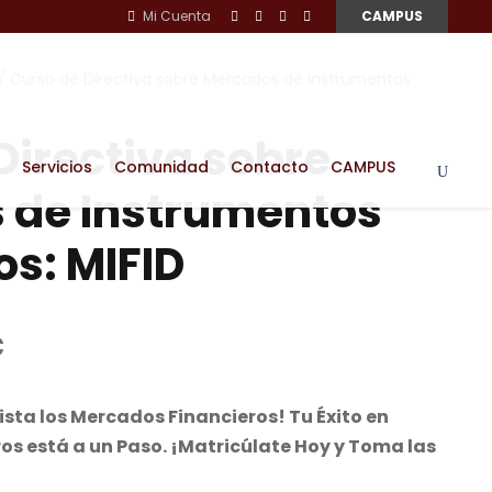
Mi Cuenta
CAMPUS
/ Curso de Directiva sobre Mercados de Instrumentos
Directiva sobre
Servicios
Comunidad
Contacto
CAMPUS
 de Instrumentos
os: MIFID
E
€
l
p
sta los Mercados Financieros! Tu Éxito en
r
os está a un Paso. ¡Matricúlate Hoy y Toma las
e
c