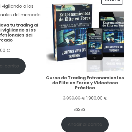
R
O
D
leva tu
trading
al
U
 vigiliando a los
fesionales del
C
rcado
T
,00
€
O
E
N
al carrito
O
Curso de
Trading
Entrenamientos
F
de Elite en Forex y Videoteca
Práctica
E
R
E
E
3.990,00
€
1.980,00
€
T
l
l
A
p
p
Valorado
3
con
5.00
de
r
r
Añadir al carrito
5 en base a