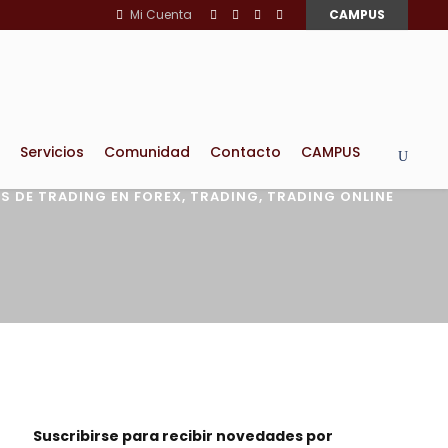
Mi Cuenta
CAMPUS
Servicios
Comunidad
Contacto
CAMPUS
S DE TRADING EN FOREX
,
TRADING
,
TRADING ONLINE
Suscribirse para recibir novedades por