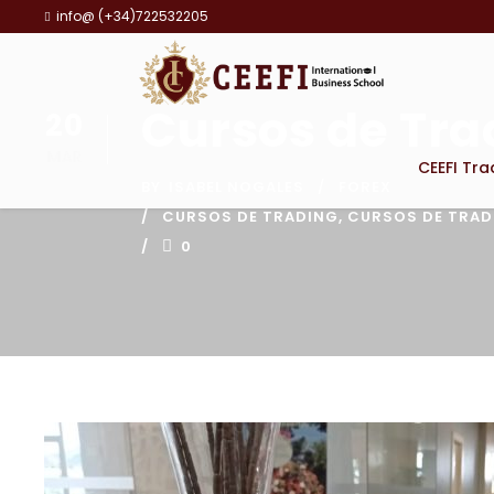
info@ (+34)722532205
Cursos de Tra
20
MAR
CEEFI Tra
BY
ISABEL NOGALES
FOREX
CURSOS DE TRADING
,
CURSOS DE TRADI
0