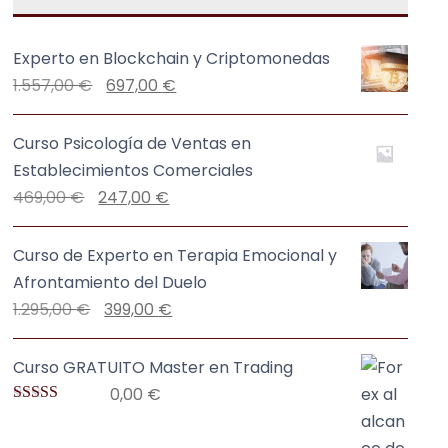
Experto en Blockchain y Criptomonedas
E
E
1.557,00
€
697,00
€
l
l
p
p
Curso Psicología de Ventas en
r
r
Establecimientos Comerciales
e
e
E
E
469,00
€
247,00
€
c
c
l
l
i
i
p
p
Curso de Experto en Terapia Emocional y
o
o
r
r
Afrontamiento del Duelo
o
a
e
e
E
E
1.295,00
€
399,00
€
r
c
c
c
l
l
i
t
i
i
p
p
Curso GRATUITO Master en Trading
g
u
o
o
r
r
0,00
€
i
a
o
a
e
e
Valorado con
5.00
de 5
n
l
r
c
c
c