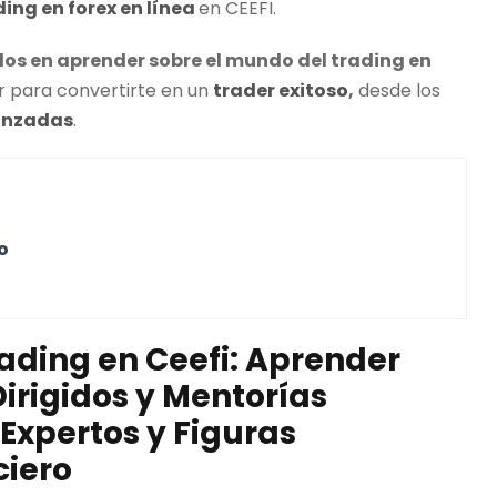
ding
en forex en línea
en CEEFI.
ados en aprender sobre el mundo del
trading
en
r para convertirte en un
trader
exitoso
,
desde los
anzadas
.
o
rading
en Ceefi: Aprender
rigidos y Mentorías
Expertos y Figuras
ciero