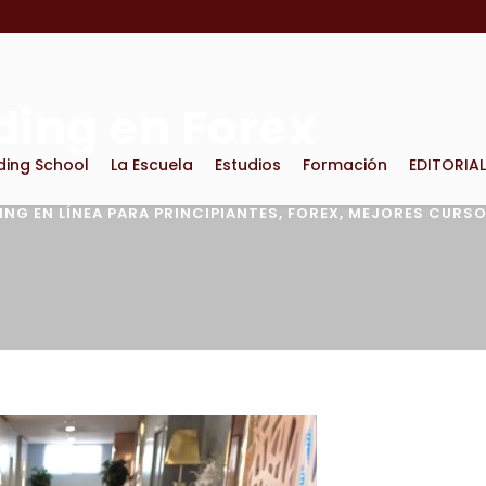
ding en Forex
ding School
La Escuela
Estudios
Formación
EDITORIAL
NG EN LÍNEA PARA PRINCIPIANTES
,
FOREX
,
MEJORES CURSO