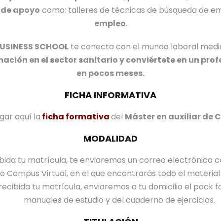
 de apoyo
como: talleres de técnicas de búsqueda de e
D
empleo
.
e
n
BUSINESS SCHOOL
te conecta con el mundo laboral medi
t
mación en el sector sanitario y conviértete en un pro
a
en pocos meses.
l
FICHA INFORMATIVA
ar aquí la
ficha formativa
del
Máster en auxiliar de C
MODALIDAD
ibida tu matrícula, te enviaremos un correo electrónico c
o Campus Virtual, en el que encontrarás todo el material 
recibida tu matrícula, enviaremos a tu domicilio el pack 
manuales de estudio y del cuaderno de ejercicios.