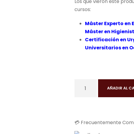
Los que vieron este prod
8
cursos:
0
,
Máster Experto en 
0
Máster en Higienis
0
Certificación en U
Universitarios en 
€
.
M
AÑADIR AL C
á
s
t
e
💳 Frecuentemente Comp
r
e