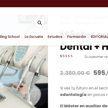
Inicio
/
TODOS LOS CURSOS D
Dental + Higienista Dental
Máster en
ding School
La Escuela
Estudios
Formación
EDITORIAL
Dental + 
(
2
customer re
Valorado con
1
5.00
de 5 en
base a
E
595
2.380,00
€
valoración de
un cliente
l
p
Si ves tu futuro en el se
r
odontología
en pocos m
e
c
El
Máster en auxiliar de