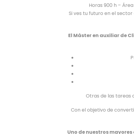
Horas 9
00 h –
Área
Si ves tu futuro en el sect
El Máster en auxiliar de C
P
Otras de las tareas 
Con el objetivo de convert
Uno de nuestros mayores 