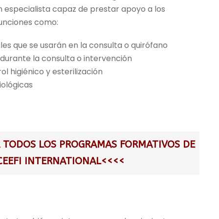
i
 especialista capaz de prestar apoyo a los
o
funciones como:
a
c
les que se usarán en la consulta o quirófano
t
 durante la consulta o intervención
u
l higiénico y esterilización
a
iológicas
l
e
s
:
A TODOS LOS PROGRAMAS FORMATIVOS DE
5
CEEFI INTERNATIONAL<<<<
9
5
,
0
0