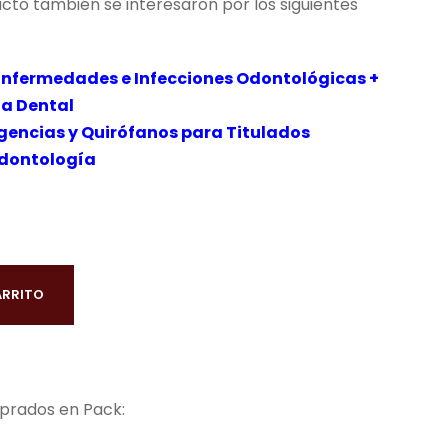
ucto también se interesaron por los siguientes
€
.
Enfermedades e Infecciones Odontológicas +
ta Dental
rgencias y Quirófanos para Titulados
Odontología
ARRITO
rados en Pack: