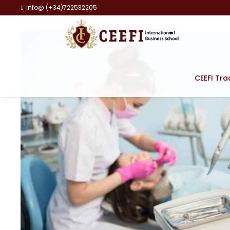
info@ (+34)722532205
CEEFI Tra