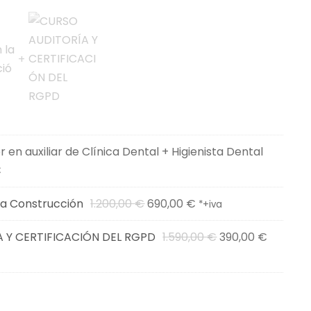
 en auxiliar de Clínica Dental + Higienista Dental
E
€
l
E
E
 la Construcción
1.200,00
€
690,00
€
*+iva
p
l
l
r
E
E
 Y CERTIFICACIÓN DEL RGPD
1.590,00
€
390,00
€
p
p
e
l
l
r
r
c
p
p
e
e
i
r
r
c
c
o