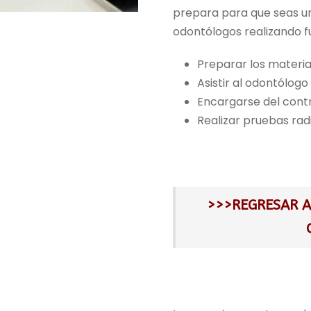
i
prepara para que seas un
o
odontólogos realizando 
o
r
Preparar los materia
i
Asistir al odontólogo
g
Encargarse del contro
i
Realizar pruebas rad
n
a
l
e
>>>REGRESAR 
r
a
:
2
.
3