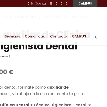
Mi Cuenta
CAMPUS
E CEEFI INTERNATIONAL
/ Máster en auxiliar de Clínica
 auxiliar de Clínica
Servicios
Comunidad
Contacto
CAMPUS
Higienista Dental
views)
E
,00
€
l
p
ctor dental, fórmate como
auxiliar de
r
eses, y trabaja en lo que realmente te gusta.
e
c
 Clínica Dental
+ Técnico Higienista
D
ental
te