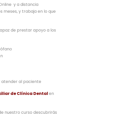
.
0
Online y a distancia
0
.
5
0
 meses, y trabaja en lo que
0
€
9
,
.
0
€
0
apaz de prestar apoyo a los
,
.
0
0
0
€
rófano
.
ón
€
.
y atender al paciente
iliar de Clínica Dental
en
 de nuestro curso descubrirás