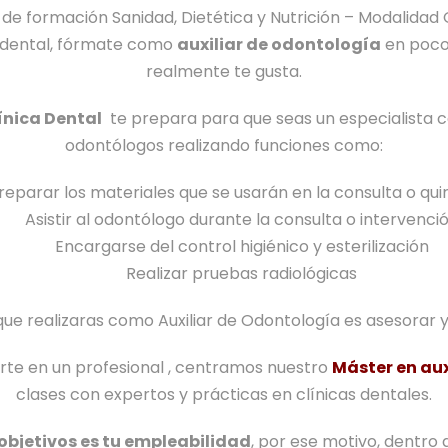
D
t
 de formación
Sanidad, Dietética y Nutrición –
Modalidad
r
,
I
e
a
or dental, fórmate como
auxiliar de odontología
en pocos
u
0
C
n
D
realmente te gusta.
c
0
A
t
e
c
C
línica Dental
te prepara para que seas un especialista c
a
n
i
€
I
odontólogos realizando funciones como:
l
t
ó
.
Ó
+
a
n
N
reparar los materiales que se usarán en la consulta o qui
H
l
D
Asistir al odontólogo durante la consulta o intervenci
i
c
E
Encargarse del control higiénico y esterilización
g
a
L
Realizar pruebas radiológicas
i
n
R
e
t
que realizaras como Auxiliar de Odontología es asesorar 
G
n
i
P
i
d
irte en un profesional , centramos nuestro
Máster en aux
D
s
a
clases con expertos y prácticas en clínicas dentales.
t
d
objetivos es tu empleabilidad
, por ese motivo, dentro
a