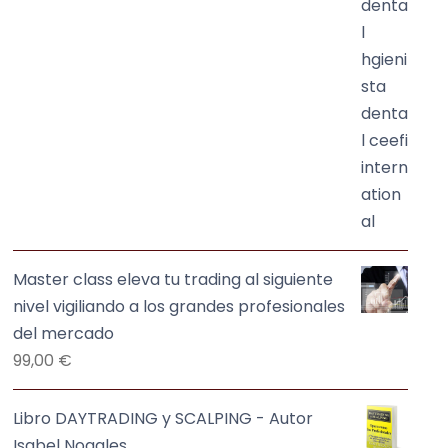
9
,
r
r
9
0
e
e
0
0
c
c
,
i
i
0
€
o
o
0
.
o
a
r
c
€
i
t
.
g
u
i
a
n
l
Master class eleva tu trading al siguiente
a
e
nivel vigiliando a los grandes profesionales
l
s
del mercado
e
:
99,00
€
r
5
a
9
Libro DAYTRADING y SCALPING - Autor
:
5
Isabel Nogales