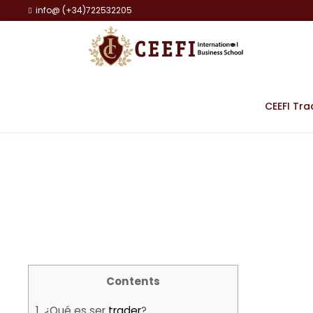
info@ (+34)722532205
Trader
CEEFI Tra
Contents
1.
¿Qué es ser
trader
?