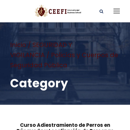
Inicio
/
SEGURIDAD Y
VIGILANCIA
/ Policías y Cuerpos de
Seguridad Pública
Category
Curso Adiestramiento de Perros en