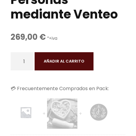
mediante Venteo
269,00
€
*+iva
C
AÑADIR AL CARRITO
u
r
s
💳 Frecuentemente Comprados en Pack:
o
A
d
i
e
s