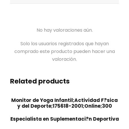
i
q
Í
0
0
z
u
A
0
,
a
e
Y
0
c
d
M
€
0
No hay valoraciones aún.
i
a
E
.
ó
y
D
Solo los usuarios registrados que hayan
€
n
L
I
comprado este producto pueden hacer una
.
d
o
C
valoración.
e
c
I
P
a
N
e
l
Related products
A
r
i
S
s
z
A
Monitor de Yoga Infantil;Actividad F?sica
o
a
L
y del Deporte;175618-2001;Online;300
n
c
T
a
i
Especialista en Suplementaci?n Deportiva
E
s
ó
R