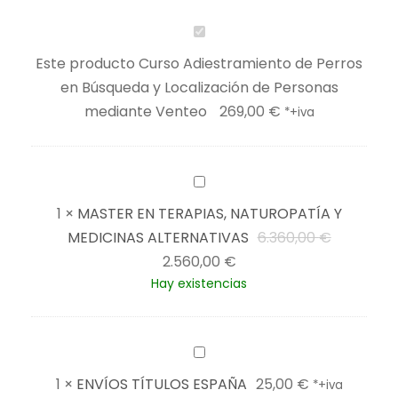
t
r
C
a
u
Este producto
Curso Adiestramiento de Perros
m
r
en Búsqueda y Localización de Personas
i
s
mediante Venteo
269,00
€
*+iva
e
o
n
A
t
d
M
o
i
A
1
×
MASTER EN TERAPIAS, NATUROPATÍA Y
d
e
S
E
MEDICINAS ALTERNATIVAS
6.360,00
€
e
s
T
E
l
2.560,00
€
P
t
E
Hay existencias
l
p
e
r
R
p
r
r
a
E
r
e
r
m
N
E
e
c
o
i
T
N
c
i
1
×
ENVÍOS TÍTULOS ESPAÑA
25,00
€
*+iva
s
e
E