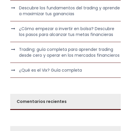
:
0
Descubre los fundamentos del trading y aprende
4
,
a maximizar tus ganancias
5
0
7
0
¿Cómo empezar a invertir en bolsa? Descubre
los pasos para alcanzar tus metas financieras
,
0
€
Trading: guía completa para aprender trading
0
.
desde cero y operar en los mercados financieros
€
¿Qué es el Vix? Guía completa
.
Comentarios recientes