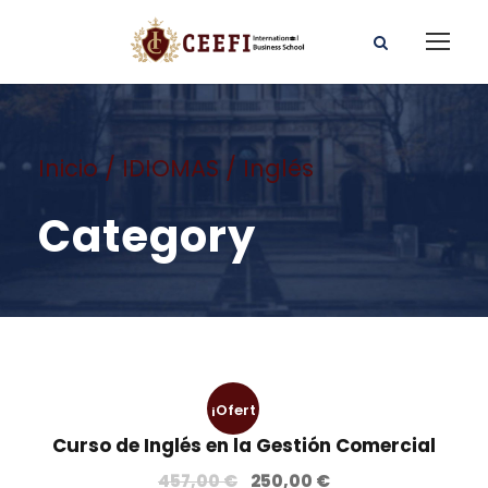
Inicio
/
IDIOMAS
/ Inglés
Category
¡Ofert
Curso de Inglés en la Gestión Comercial
a!
E
E
457,00
€
250,00
€