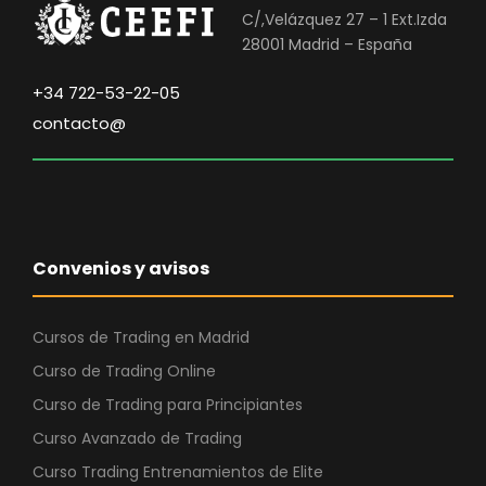
i
t
C/,Velázquez 27 – 1 Ext.Izda
g
u
28001 Madrid – España
i
a
n
l
+34 722-53-22-05
a
e
contacto@
l
s
e
:
r
1
a
.
:
9
Convenios y avisos
3
8
.
0
9
,
Cursos de Trading en Madrid
9
0
Curso de Trading Online
0
0
Curso de Trading para Principiantes
,
Curso Avanzado de Trading
0
€
0
.
Curso Trading Entrenamientos de Elite