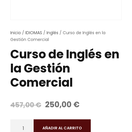
Inicio
/
IDIOMAS
/
Inglés
/ Curso de Inglés en la
Gestión Comercial
Curso de Inglés en
la Gestión
Comercial
E
E
250,00
€
457,00
€
l
l
p
p
C
r
r
AÑADIR AL CARRITO
u