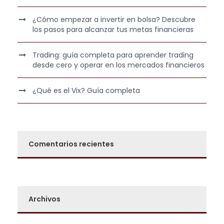
0
0
0
¿Cómo empezar a invertir en bolsa? Descubre
los pasos para alcanzar tus metas financieras
,
€
0
.
Trading: guía completa para aprender trading
0
desde cero y operar en los mercados financieros
€
¿Qué es el Vix? Guía completa
.
Comentarios recientes
Archivos