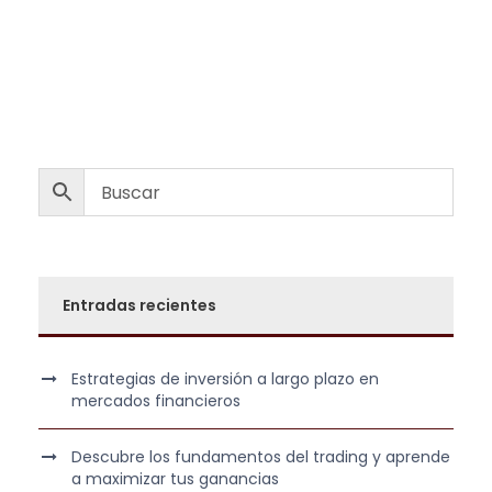
r
r
€
e
e
.
c
c
i
i
o
o
o
a
r
c
i
t
g
u
i
a
n
l
Entradas recientes
a
e
l
s
e
:
Estrategias de inversión a largo plazo en
r
6
mercados financieros
a
0
:
,
Descubre los fundamentos del trading y aprende
1
0
a maximizar tus ganancias