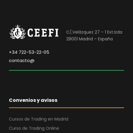
e
o
o
)
o
a
r
c
i
t
C/,Velázquez 27 – 1 Ext.Izda
g
u
28001 Madrid – España
i
a
n
l
+34 722-53-22-05
a
e
contacto@
l
s
e
:
r
6
a
0
:
,
Convenios y avisos
1
0
0
0
0
Cursos de Trading en Madrid
,
€
Curso de Trading Online