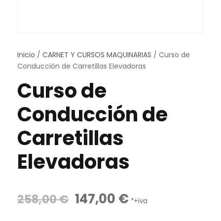
Inicio
/
CARNET Y CURSOS MAQUINARIAS
/ Curso de
Conducción de Carretillas Elevadoras
Curso de
Conducción de
Carretillas
Elevadoras
E
E
147,00
€
258,00
€
*+iva
l
l
p
p