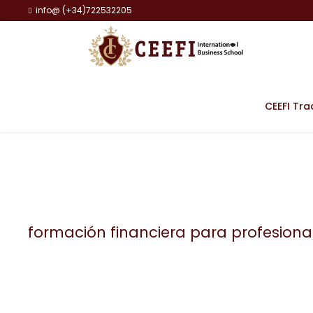
info@ (+34)722532205
CEEFI Tra
formación financiera para profesiona
Tag