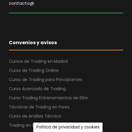
:
4
l
s
contacto@
0
€
3
0
e
:
€
0
.
.
0
r
5
.
9
,
a
9
€
6
0
:
7
.
0
0
1
,
Convenios y avisos
,
.
0
0
€
2
0
Cursos de Trading en Madrid
0
.
5
Curso de Trading Online
7
€
Curso de Trading para Principiantes
€
,
.
.
Curso Avanzado de Trading
0
0
Curso Trading Entrenamientos de Elite
Técnicas de Trading en Forex
€
Curso de Análisis Técnico
.
Trading en Bolsa
Política de privacidad y cookies