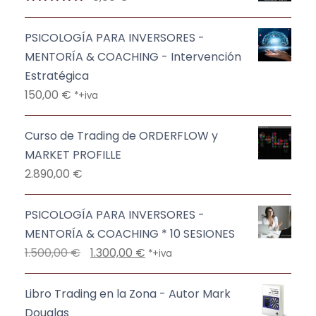
9
7
e
:
i
a
o
a
Valorado
.
0
€
,
r
9
con
5.00
de
n
l
r
c
0
.
5
PSICOLOGÍA PARA INVERSORES -
4
€
a
5
a
e
i
t
MENTORÍA & COACHING - Intervención
7
.
:
,
l
s
g
u
€
Estratégica
1
0
e
:
i
a
.
150,00
€
€
*+iva
1
0
r
7
n
l
.
0
a
5
a
e
Curso de Trading de ORDERFLOW y
,
€
:
7
l
s
MARKET PROFILLE
0
.
1
,
e
:
2.890,00
€
0
.
0
r
1
4
0
a
.
€
PSICOLOGÍA PARA INVERSORES -
5
:
8
.
MENTORÍA & COACHING * 10 SESIONES
7
€
3
5
E
E
1.500,00
€
1.300,00
€
,
.
*+iva
.
0
l
l
0
9
,
p
p
0
Libro Trading en la Zona - Autor Mark
7
0
r
r
Douglas
0
0