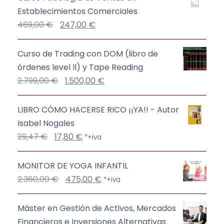
Establecimientos Comerciales
E
E
469,00
€
247,00
€
l
l
p
p
Curso de Trading con DOM (libro de
r
r
órdenes level ll) y Tape Reading
e
e
E
E
2.799,00
€
1.500,00
€
c
c
l
l
i
i
p
p
LIBRO CÓMO HACERSE RICO ¡¡YA!! - Autor
o
o
r
r
Isabel Nogales
o
a
e
e
E
E
29,47
€
17,80
€
*+iva
r
c
c
c
l
l
i
t
i
i
p
p
MONITOR DE YOGA INFANTIL
g
u
o
o
r
r
E
E
2.360,00
€
475,00
€
*+iva
i
a
o
a
e
e
l
l
n
l
r
c
c
c
p
p
Máster en Gestión de Activos, Mercados
a
e
i
t
i
i
r
r
Financieros e Inversiones Alternativas