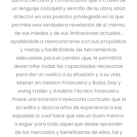
autora cercana y comunicativa que a través de
t
un lenguaje coloquial y sencillo de su obra, sitúa
i
al lector en una posición privilegiada en la que
d
permite una verdadera revelación de sí mismo,
a
de sus miedos y de sus limitaciones actuales ,
d
ayudándole a reencontrarse con sus propósitos
y metas y facilitándole las herramientas
adecuadas para el cambio ,que, le permitirá
desarrollar todas las capacidades necesarias
para dar un vuelco a su situación y a su vida.
Master en Gestion Financiera y Bolsa, Day y
swing trader y Analista Técnico Financiero
.Posee una extensa trayectoria curricular que la
acredita y abarca años de experiencia a sus
espaldas lo cual hace que sea un buen mentor
a seguir para todo aquel que desee aprender
de los mercados y beneficiarse de ellos, tal y