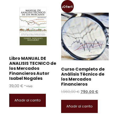
¡Ofert
a!
Libro MANUAL DE
ANALISIS TECNICO de
los Mercados
Curso Completo de
Financieros Autor
Análisis Técnico de
Isabel Nogales
los Mercados
Financieros
39,00
€
*+iva
E
E
1.960,00
€
790,00
€
l
l
Añadir al carrito
p
p
Añadir al carrito
r
r
e
e