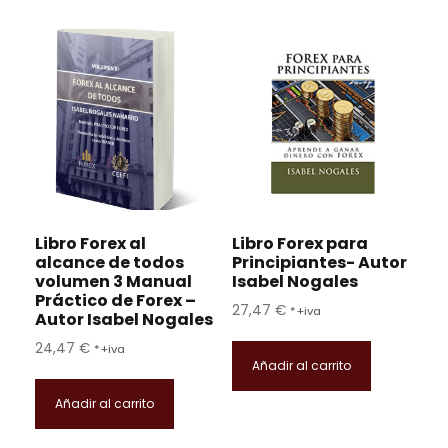
c
c
i
i
o
o
o
a
r
c
i
t
g
u
i
a
n
l
a
e
Libro Forex al
Libro Forex para
l
s
alcance de todos
Principiantes- Autor
e
:
volumen 3 Manual
Isabel Nogales
r
7
Práctico de Forex –
27,47
€
*+iva
a
9
Autor Isabel Nogales
:
0
24,47
€
*+iva
1
,
Añadir al carrito
.
0
Añadir al carrito
9
0
6