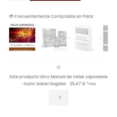
b
r
💳 Frecuentemente Comprados en Pack:
o
M
a
n
u
a
l
d
L
e
i
Este producto
Libro Manual de Velas Japonesas
V
b
-Autor Isabel Nogales
25,47
€
*+iva
e
r
L
l
o
i
a
M
b
s
a
r
J
n