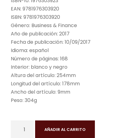
ISBN-10:
1976303923
EAN:
9781976303920
ISBN:
9781976303920
Género:
Business & Finance
Año de publicación:
2017
Fecha de publicación:
10/09/2017
Idioma:
español
Número de páginas:
168
Interior: blanco y negro
Altura del artículo:
254mm
Longitud del artículo:
178mm
Ancho del artículo:
9mm
Peso:
304g
L
AÑADIR AL CARRITO
i