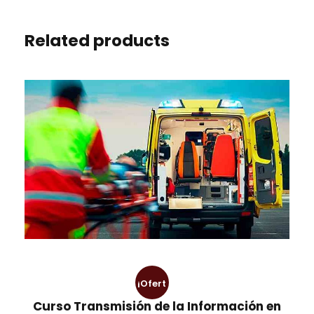
0
€
,
.
0
Related products
0
€
.
¡Ofert
Curso Transmisión de la Información en