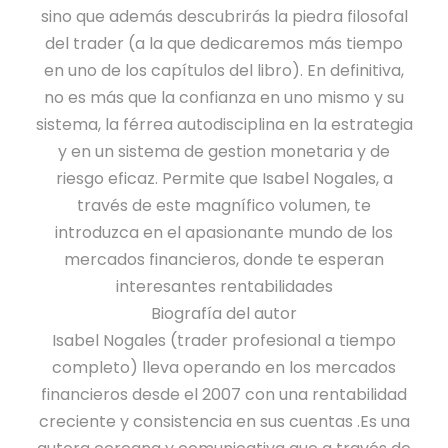
u
g
sino que además descubrirás la piedra filosofal
d
s
r
a
del trader (a la que dedicaremos más tiempo
e
o
l
en uno de los capítulos del libro). En definitiva,
A
s
e
no es más que la confianza en uno mismo y su
c
d
s
sistema, la férrea autodisciplina en la estrategia
c
e
c
y en un sistema de gestion monetaria y de
i
A
a
riesgo eficaz. Permite que Isabel Nogales, a
o
c
n
través de este magnífico volumen, te
n
c
t
introduzca en el apasionante mundo de los
e
i
i
mercados financieros, donde te esperan
s
o
d
interesantes rentabilidades
n
a
Biografía del autor
e
d
Isabel Nogales (trader profesional a tiempo
s
completo) lleva operando en los mercados
c
financieros desde el 2007 con una rentabilidad
a
creciente y consistencia en sus cuentas .Es una
n