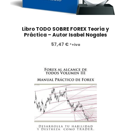
€
a
e
.
l
s
e
:
r
2
Libro TODO SOBRE FOREX Teoría y
a
4
Práctica – Autor Isabel Nogales
:
0
57,47
€
*+iva
6
,
9
0
0
0
,
0
€
0
.
€
.