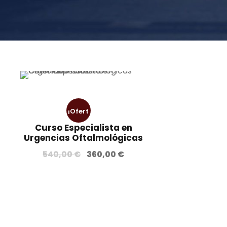
¡Ofert
Curso Especialista en
a!
Urgencias Oftalmológicas
E
E
540,00
€
360,00
€
l
l
p
p
r
r
e
e
c
c