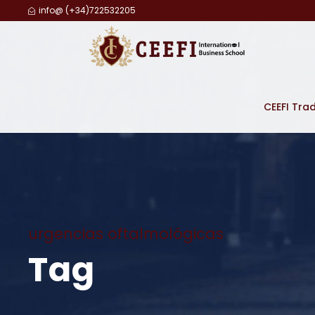
info@ (+34)722532205
CEEFI Tra
urgencias oftalmológicas
Tag