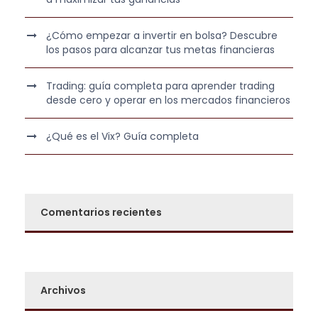
.
0
0
,
¿Cómo empezar a invertir en bolsa? Descubre
los pasos para alcanzar tus metas financieras
0
0
0
0
Trading: guía completa para aprender trading
,
desde cero y operar en los mercados financieros
0
€
0
.
¿Qué es el Vix? Guía completa
€
.
Comentarios recientes
Archivos