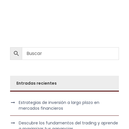
r
r
e
e
c
c
i
i
o
o
o
a
r
c
i
t
g
u
i
a
n
l
Entradas recientes
a
e
l
s
e
:
Estrategias de inversión a largo plazo en
r
1
mercados financieros
a
.
:
9
Descubre los fundamentos del trading y aprende
8
8
a maximizar tus ganancias