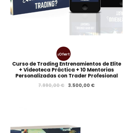
:
8
3
5
.
0
9
,
7
0
0
0
,
¡Ofert
0
€
Curso de Trading Entrenamientos de Elite
0
.
a!
+ Videoteca Práctica + 10 Mentorias
Personalizadas con Trader Profesional
€
E
E
7.990,00
€
3.500,00
€
.
l
l
p
p
r
r
e
e
c
c
i
i