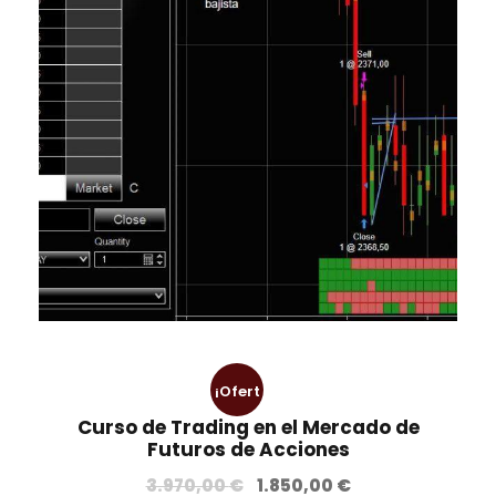
i
a
n
l
a
e
l
s
e
:
r
4
a
.
:
5
9
0
.
0
5
,
5
0
0
0
,
¡Ofert
0
€
Curso de Trading en el Mercado de
0
.
a!
Futuros de Acciones
E
E
€
3.970,00
€
1.850,00
€