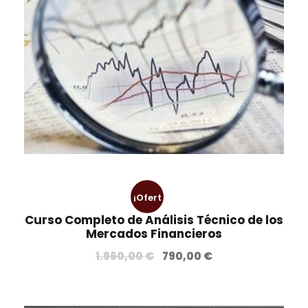
¡Ofert
Curso Completo de Análisis Técnico de los
a!
Mercados Financieros
E
E
1.960,00
€
790,00
€
l
l
p
p
r
r