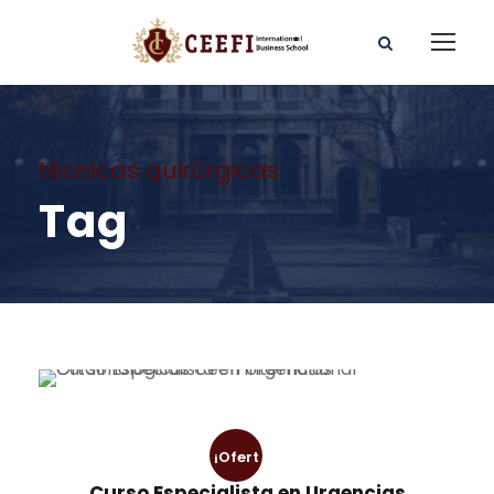
técnicas quirúrgicas
Tag
¡Ofert
Curso Especialista en Urgencias