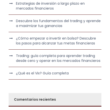
e
:
Estrategias de inversión a largo plazo en
r
3
mercados financieros
a
6
:
0
Descubre los fundamentos del trading y aprende
5
,
a maximizar tus ganancias
4
0
0
0
¿Cómo empezar a invertir en bolsa? Descubre
los pasos para alcanzar tus metas financieras
,
0
€
Trading: guía completa para aprender trading
0
.
desde cero y operar en los mercados financieros
€
¿Qué es el Vix? Guía completa
.
Comentarios recientes