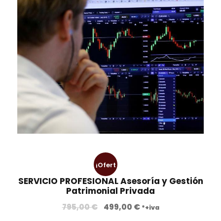
¡Ofert
SERVICIO PROFESIONAL Asesoría y Gestión
a!
Patrimonial Privada
E
E
795,00
€
499,00
€
*+iva
l
l