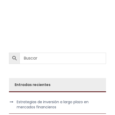
7
,
9
0
5
0
,
0
€
0
.
€
.
Entradas recientes
Estrategias de inversión a largo plazo en
mercados financieros